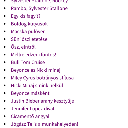
Sylvester Stallone, Rockey
Rambo, Sylvester Stallone
Egy kis fagyit?
Boldog kutyusok
Macska pulóver
Süni őszi etetése
Ősz, elntről
Mellre edzeni fontos!
Buli Tom Cruise
Beyonce és Nicki minaj
Miley Cyrus botrányos stílusa
Nicki Minaj smink nélkül
Beyonce másként
Justin Bieber arany kesztyűje
Jennifer Lopez divat
Cicamentő angyal
Jógázz Te is a munkahelyeden!