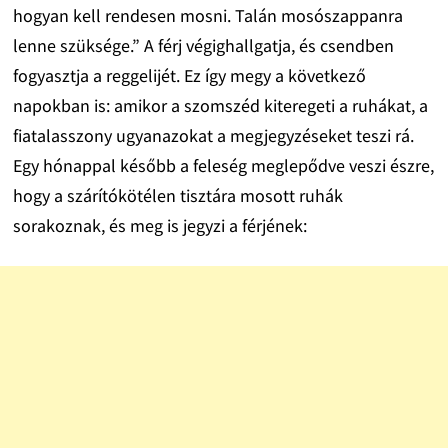
hogyan kell rendesen mosni. Talán mosószappanra
lenne szüksége.” A férj végighallgatja, és csendben
fogyasztja a reggelijét. Ez így megy a következő
napokban is: amikor a szomszéd kiteregeti a ruhákat, a
fiatalasszony ugyanazokat a megjegyzéseket teszi rá.
Egy hónappal később a feleség meglepődve veszi észre,
hogy a szárítókötélen tisztára mosott ruhák
sorakoznak, és meg is jegyzi a férjének: