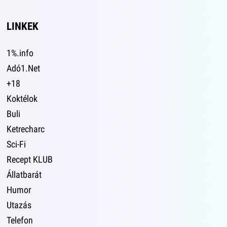
LINKEK
1%.info
Adó1.Net
+18
Koktélok
Buli
Ketrecharc
Sci-Fi
Recept KLUB
Állatbarát
Humor
Utazás
Telefon