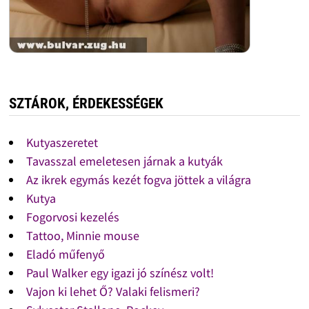
SZTÁROK, ÉRDEKESSÉGEK
Kutyaszeretet
Tavasszal emeletesen járnak a kutyák
Az ikrek egymás kezét fogva jöttek a világra
Kutya
Fogorvosi kezelés
Tattoo, Minnie mouse
Eladó műfenyő
Paul Walker egy igazi jó színész volt!
Vajon ki lehet Ő? Valaki felismeri?