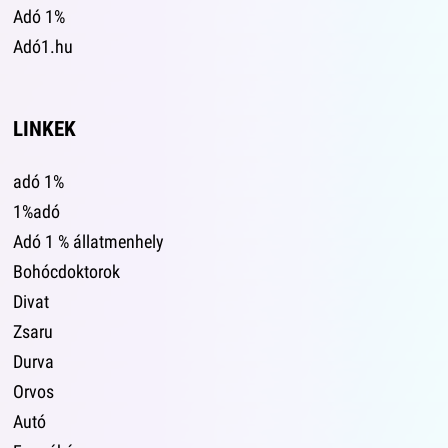
Adó 1%
Adó1.hu
LINKEK
adó 1%
1%adó
Adó 1 % állatmenhely
Bohócdoktorok
Divat
Zsaru
Durva
Orvos
Autó