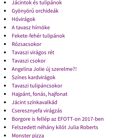
Jácintok és tulipánok
Gyönyörű orchideák
Hóvirágok
A tavasz hírnöke
Fekete-fehér tulipánok
Rózsacsokor
Tavaszi virágos rét
Tavaszi csokor
Angelina Jolie új szerelme?!
Színes kardvirágok
Tavaszi tulipáncsokor
Hajpánt, fonás, hajfonat
Jácint színkavalkád
Cseresznyefa virágzás
Borgore is fellép az EFOTT-on 2017-ben
Felszedett néhány kilót Julia Roberts
Monster pizza