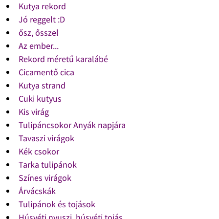
Kutya rekord
Jó reggelt :D
ősz, ősszel
Az ember...
Rekord méretű karalábé
Cicamentő cica
Kutya strand
Cuki kutyus
Kis virág
Tulipáncsokor Anyák napjára
Tavaszi virágok
Kék csokor
Tarka tulipánok
Színes virágok
Árvácskák
Tulipánok és tojások
Húsvéti nyuszi, húsvéti tojás