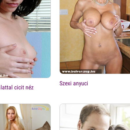
Szexi anyuci
attal cicit néz