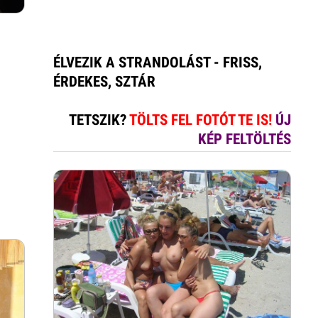
ÉLVEZIK A STRANDOLÁST - FRISS,
ÉRDEKES, SZTÁR
TETSZIK?
TÖLTS FEL FOTÓT TE IS!
ÚJ
KÉP FELTÖLTÉS