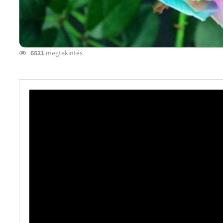
6621
megtekintés