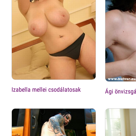
Izabella mellei csodálatosak
Ági önvizsgál