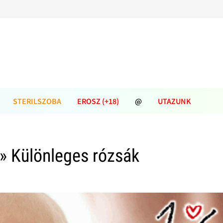
STERILSZOBA
EROSZ (+18)
@
UTAZUNK
» Különleges rózsák