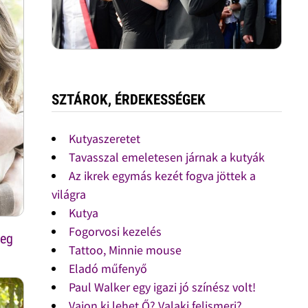
SZTÁROK, ÉRDEKESSÉGEK
Kutyaszeretet
Tavasszal emeletesen járnak a kutyák
Az ikrek egymás kezét fogva jöttek a
világra
Kutya
Fogorvosi kezelés
ceg
Tattoo, Minnie mouse
Eladó műfenyő
Paul Walker egy igazi jó színész volt!
Vajon ki lehet Ő? Valaki felismeri?