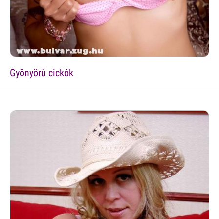
Gyönyörû cickók