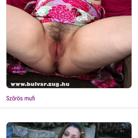
Szõrös mufi