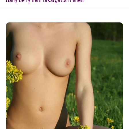
Hally Berry nem takargatta melleit