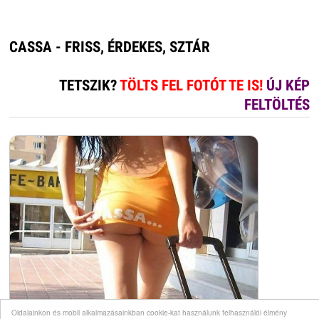
CASSA - FRISS, ÉRDEKES, SZTÁR
TETSZIK?
TÖLTS FEL FOTÓT TE IS!
ÚJ KÉP
FELTÖLTÉS
Oldalainkon és mobil alkalmazásainkban cookie-kat használunk felhasználói élmény