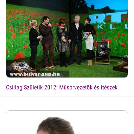
Csillag Születik 2012: Mûsorvezetõk és ítészek