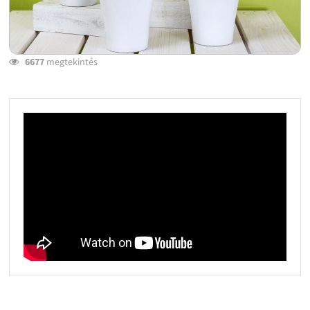
6677
megtekintés