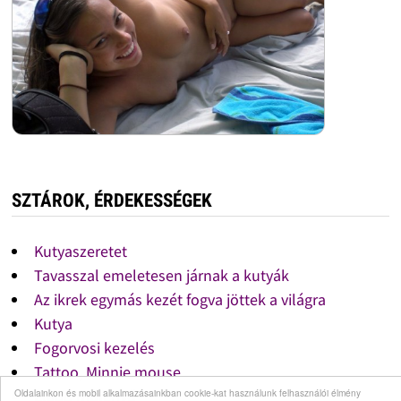
SZTÁROK, ÉRDEKESSÉGEK
Kutyaszeretet
Tavasszal emeletesen járnak a kutyák
Az ikrek egymás kezét fogva jöttek a világra
Kutya
Fogorvosi kezelés
Tattoo, Minnie mouse
Oldalainkon és mobil alkalmazásainkban cookie-kat használunk felhasználói élmény
Eladó műfenyő