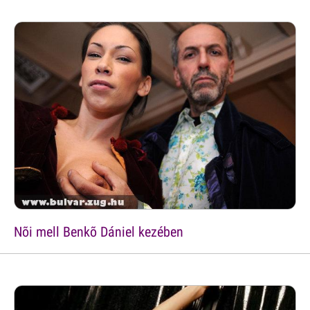
Nõi mell Benkõ Dániel kezében