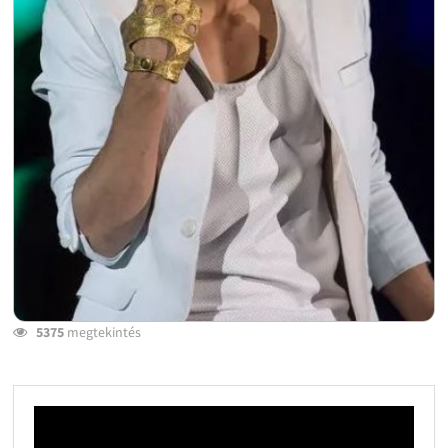
5375
megtekintés