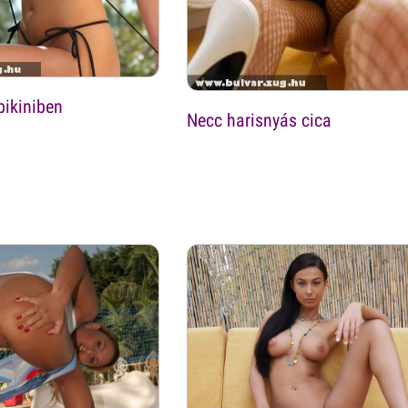
bikiniben
Necc harisnyás cica