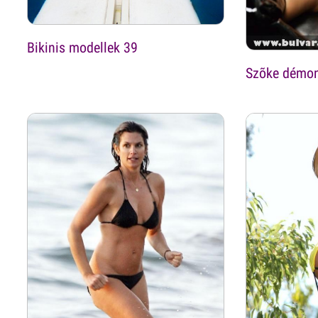
Bikinis modellek 39
Szõke démo