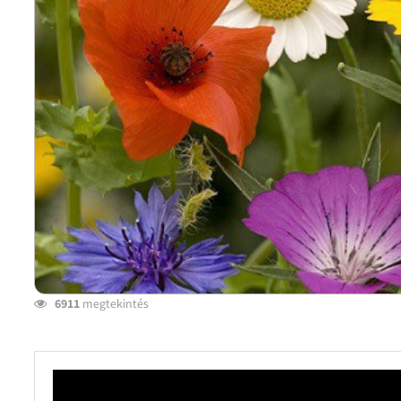
6911
megtekintés