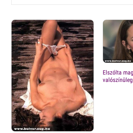
Elszólta mag
valószínûleg