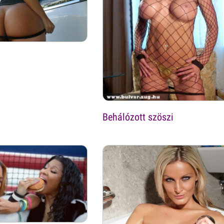
a
Behálózott szöszi