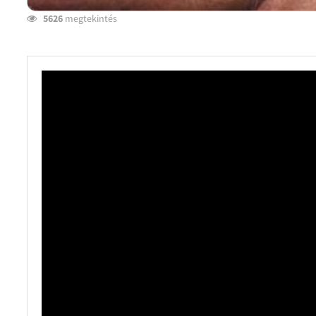
5626
megtekintés