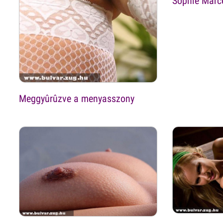
Sophie Marc
Meggyûrûzve a menyasszony