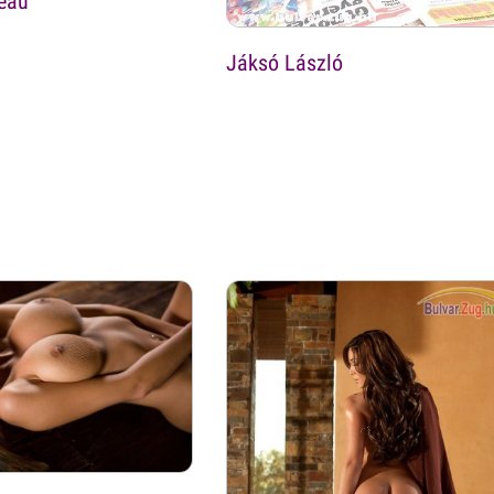
eau
Jáksó László