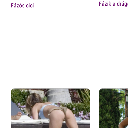
Fázik a drá
Fázós cici