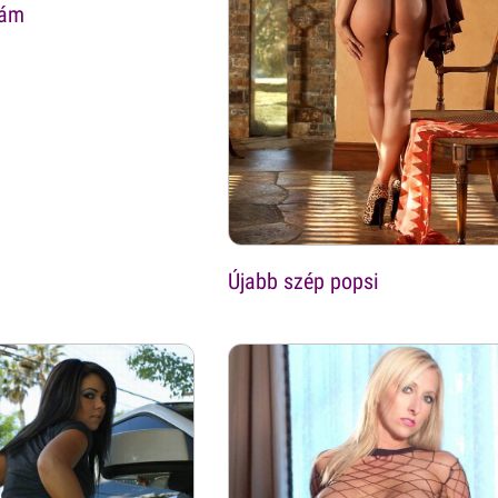
gám
Újabb szép popsi