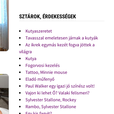
SZTÁROK, ÉRDEKESSÉGEK
Kutyaszeretet
Tavasszal emeletesen járnak a kutyák
Az ikrek egymás kezét fogva jöttek a
világra
Kutya
Fogorvosi kezelés
Tattoo, Minnie mouse
Eladó műfenyő
Paul Walker egy igazi jó színész volt!
Vajon ki lehet Ő? Valaki felismeri?
Sylvester Stallone, Rockey
Rambo, Sylvester Stallone
Egy kis fagyit?