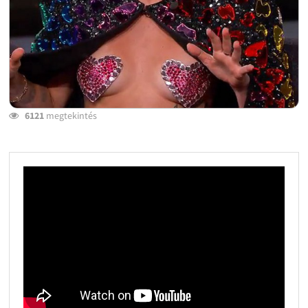
6121
megtekintés