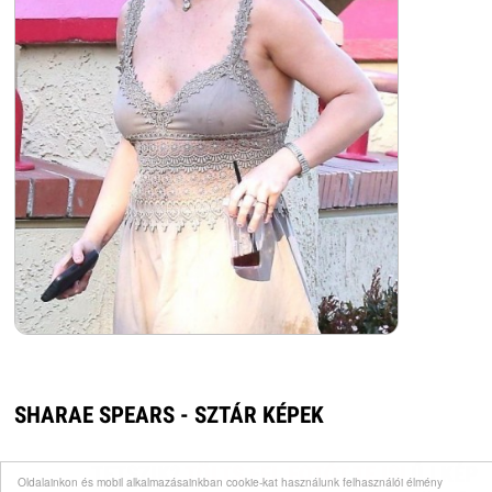
SHARAE SPEARS - SZTÁR KÉPEK
TETSZIK?
TÖLTS FEL FOTÓT TE IS!
ÚJ KÉP
Oldalainkon és mobil alkalmazásainkban cookie-kat használunk felhasználói élmény