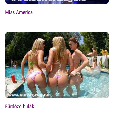
Miss America
Fürdõzõ bulák