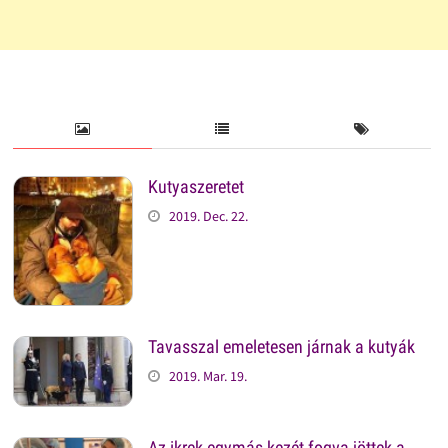
Kutyaszeretet
2019. Dec. 22.
Tavasszal emeletesen járnak a kutyák
2019. Mar. 19.
Az ikrek egymás kezét fogva jöttek a