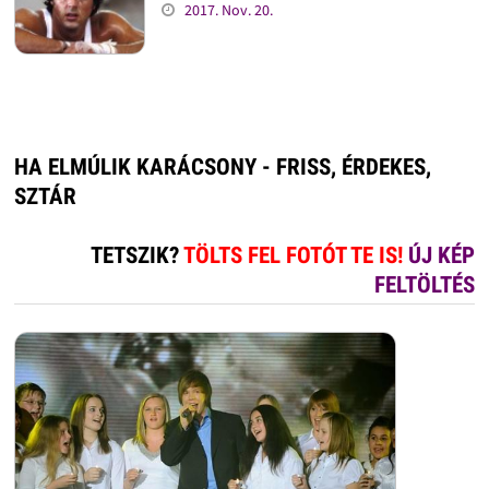
2017. Nov. 20.
HA ELMÚLIK KARÁCSONY - FRISS, ÉRDEKES,
SZTÁR
TETSZIK?
TÖLTS FEL FOTÓT TE IS!
ÚJ KÉP
FELTÖLTÉS