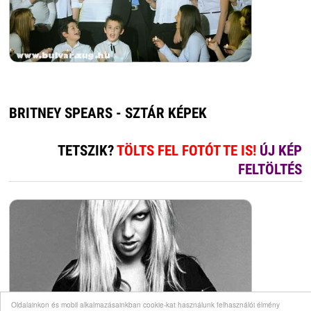
BRITNEY SPEARS - SZTÁR KÉPEK
TETSZIK?
TÖLTS FEL FOTÓT TE IS!
ÚJ KÉP
FELTÖLTÉS
Oldalainkon és mobil alkalmazásainkban cookie-kat használunk felhasználói élmény