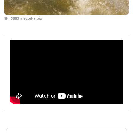
5863
megtekintés