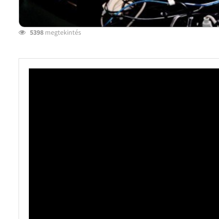
5398
megtekintés