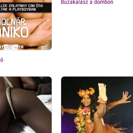
Búzakalász a dombon
kó