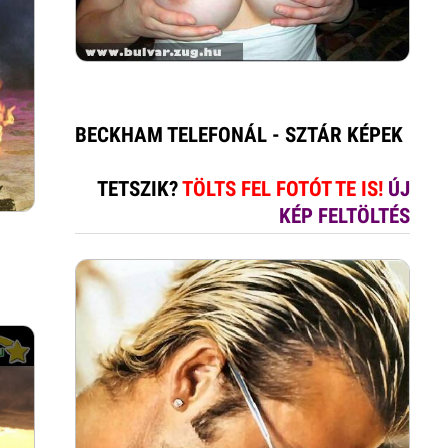
BECKHAM TELEFONÁL - SZTÁR KÉPEK
TETSZIK?
TÖLTS FEL FOTÓT TE IS!
ÚJ
KÉP FELTÖLTÉS