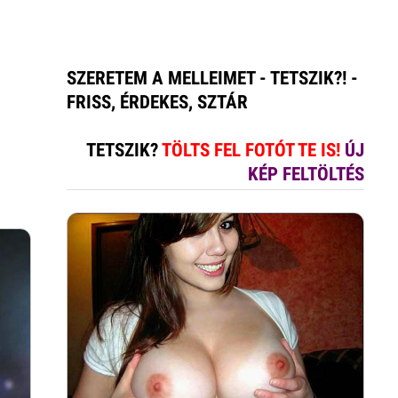
SZERETEM A MELLEIMET - TETSZIK?! -
FRISS, ÉRDEKES, SZTÁR
TETSZIK?
TÖLTS FEL FOTÓT TE IS!
ÚJ
KÉP FELTÖLTÉS