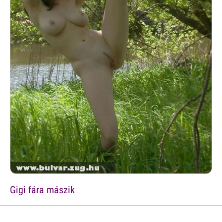
Gigi fára mászik