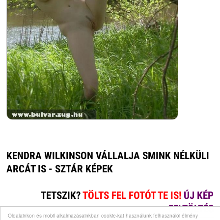
KENDRA WILKINSON VÁLLALJA SMINK NÉLKÜLI
ARCÁT IS - SZTÁR KÉPEK
TETSZIK?
TÖLTS FEL FOTÓT TE IS!
ÚJ KÉP
FELTÖLTÉS
Oldalainkon és mobil alkalmazásainkban cookie-kat használunk felhasználói élmény