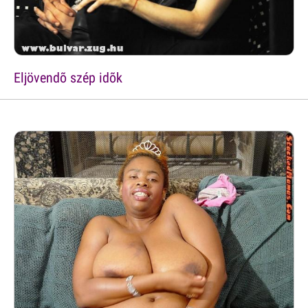
Eljövendõ szép idõk