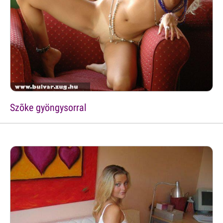
Szõke gyöngysorral