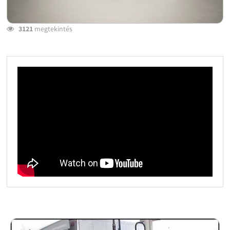
3121
megtekintés