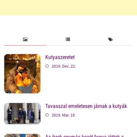
Kutyaszeretet
2019. Dec. 22.
Tavasszal emeletesen járnak a kutyák
2019. Mar. 19.
Az ikrek egymás kezét fogva jöttek a