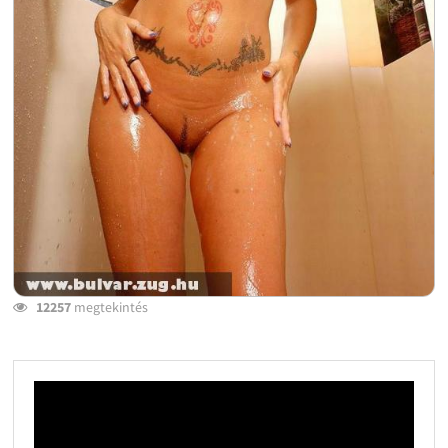
12257
megtekintés