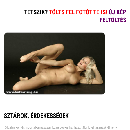
TETSZIK?
TÖLTS FEL FOTÓT TE IS!
ÚJ KÉP
FELTÖLTÉS
SZTÁROK, ÉRDEKESSÉGEK
Oldalainkon és mobil alkalmazásainkban cookie-kat használunk felhasználói élmény