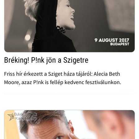
Bréking! P!nk jön a Szigetre
Friss hír érkezett a Sziget háza tájáról: Alecia Beth
Moore, azaz P!nk is fellép kedvenc fesztiválunkon.