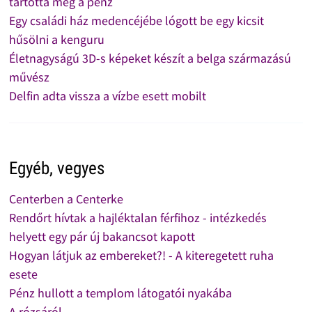
tartotta meg a pénz
Egy családi ház medencéjébe lógott be egy kicsit
hűsölni a kenguru
Életnagyságú 3D-s képeket készít a belga származású
művész
Delfin adta vissza a vízbe esett mobilt
Egyéb, vegyes
Centerben a Centerke
Rendőrt hívtak a hajléktalan férfihoz - intézkedés
helyett egy pár új bakancsot kapott
Hogyan látjuk az embereket?! - A kiteregetett ruha
esete
Pénz hullott a templom látogatói nyakába
A rózsáról