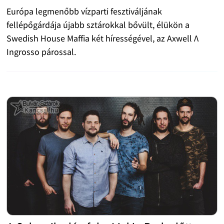
Európa legmenőbb vízparti fesztiváljának
fellépőgárdája újabb sztárokkal bővült, élükön a
Swedish House Maffia két hírességével, az Axwell Λ
Ingrosso párossal.