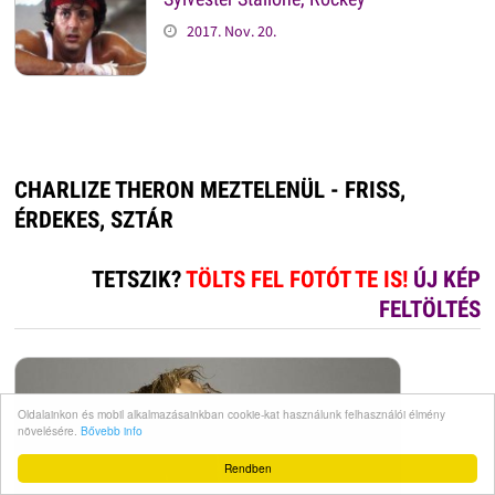
2017. Nov. 20.
CHARLIZE THERON MEZTELENÜL - FRISS,
ÉRDEKES, SZTÁR
TETSZIK?
TÖLTS FEL FOTÓT TE IS!
ÚJ KÉP
FELTÖLTÉS
Oldalainkon és mobil alkalmazásainkban cookie-kat használunk felhasználói élmény
növelésére.
Bővebb info
Rendben