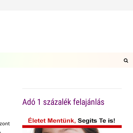
Adó 1 százalék felajánlás
szont
n