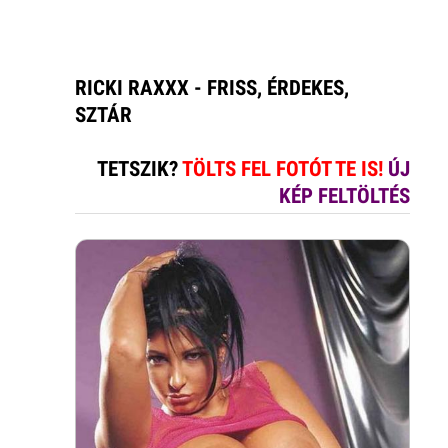
RICKI RAXXX - FRISS, ÉRDEKES,
SZTÁR
TETSZIK?
TÖLTS FEL FOTÓT TE IS!
ÚJ
KÉP FELTÖLTÉS