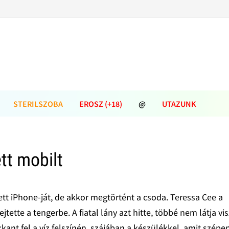
STERILSZOBA
EROSZ (+18)
@
UTAZUNK
ett mobilt
sett iPhone-ját, de akkor megtörtént a csoda. Teressa Cee a
ette a tengerbe. A fiatal lány azt hitte, többé nem látja vi
kant fel a víz felszínén, szájában a készülékkel, amit szépe