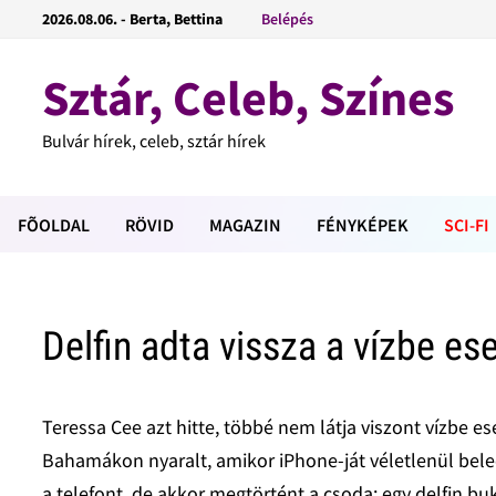
2026.08.06. - Berta, Bettina
Belépés
Sztár, Celeb, Színes
Bulvár hírek, celeb, sztár hírek
FÕOLDAL
RÖVID
MAGAZIN
FÉNYKÉPEK
SCI-FI
Delfin adta vissza a vízbe es
Teressa Cee azt hitte, többé nem látja viszont vízbe e
Bahamákon nyaralt, amikor iPhone-ját véletlenül beleejt
a telefont, de akkor megtörtént a csoda: egy delfin buk