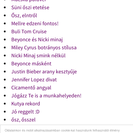
Süni őszi etetése
Ősz, elntről
Mellre edzeni fontos!
Buli Tom Cruise
Beyonce és Nicki minaj
Miley Cyrus botrányos stílusa
Nicki Minaj smink nélkül
Beyonce másként
Justin Bieber arany kesztyűje
Jennifer Lopez divat
Cicamentő angyal
Jógázz Te is a munkahelyeden!
Kutya rekord
Jó reggelt :D
ősz, ősszel
Az ember...
Oldalainkon és mobil alkalmazásainkban cookie-kat használunk felhasználói élmény