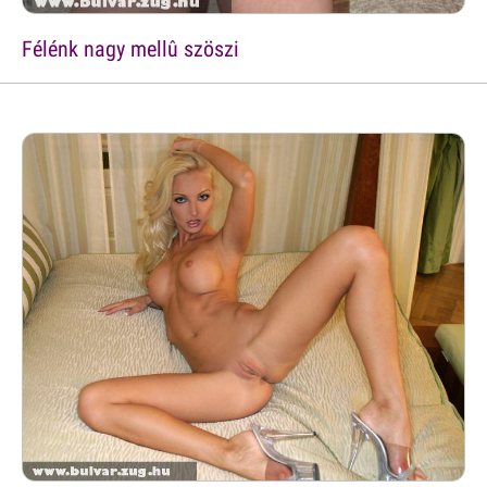
Félénk nagy mellû szöszi