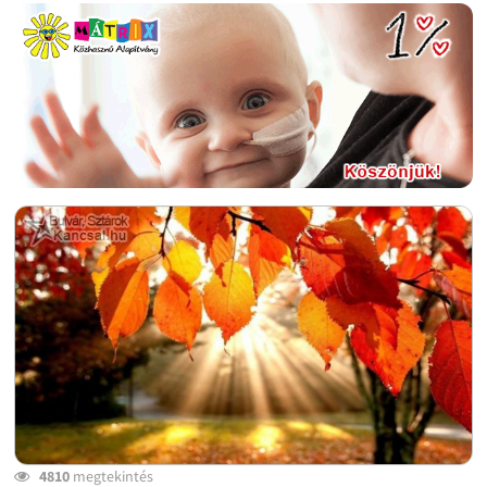
4810
megtekintés