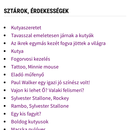
SZTÁROK, ÉRDEKESSÉGEK
Kutyaszeretet
Tavasszal emeletesen járnak a kutyák
Az ikrek egymás kezét fogva jöttek a világra
Kutya
Fogorvosi kezelés
Tattoo, Minnie mouse
Eladó műfenyő
Paul Walker egy igazi jó színész volt!
Vajon ki lehet Ő? Valaki felismeri?
Sylvester Stallone, Rockey
Rambo, Sylvester Stallone
Egy kis fagyit?
Boldog kutyusok
Macska pulóver