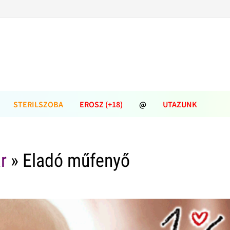
STERILSZOBA
EROSZ (+18)
@
UTAZUNK
r
» Eladó műfenyő