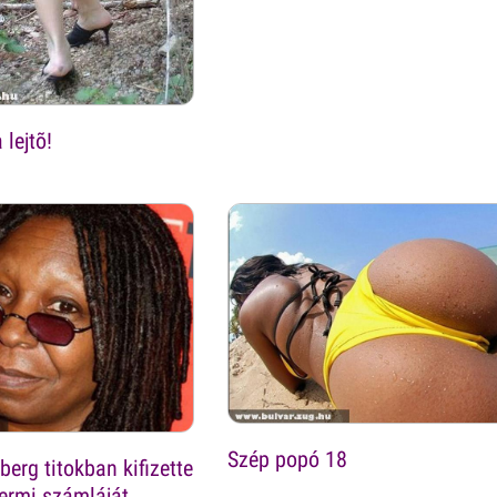
lejtõ!
Szép popó 18
erg titokban kifizette
termi számláját