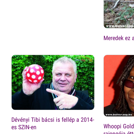
Meredek ez a 
Dévényi Tibi bácsi is fellép a 2014-
Whoopi Goldb
es SZIN-en
rajongója ét