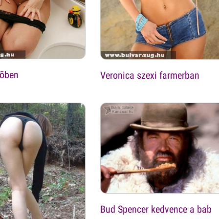
dõben
Veronica szexi farmerban
Bud Spencer kedvence a bab