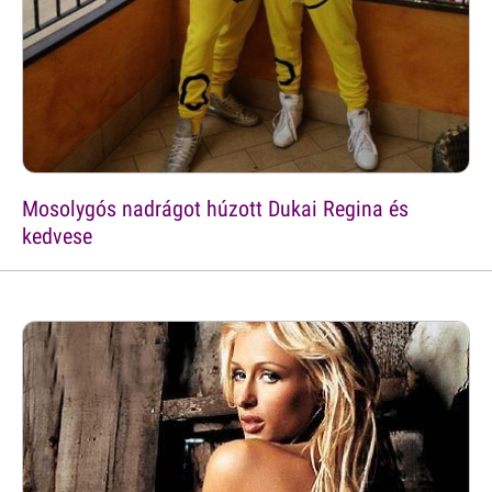
Mosolygós nadrágot húzott Dukai Regina és
kedvese