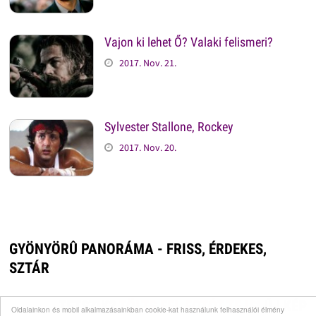
Vajon ki lehet Ő? Valaki felismeri?
2017. Nov. 21.
Sylvester Stallone, Rockey
2017. Nov. 20.
GYÖNYÖRÛ PANORÁMA - FRISS, ÉRDEKES,
SZTÁR
TETSZIK?
TÖLTS FEL FOTÓT TE IS!
ÚJ KÉP
Oldalainkon és mobil alkalmazásainkban cookie-kat használunk felhasználói élmény