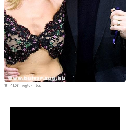
4103
megtekintés