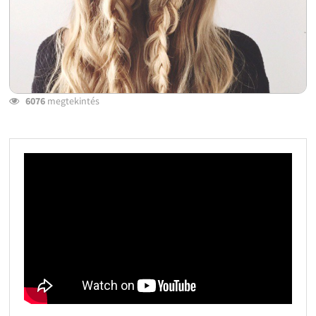
6076
megtekintés