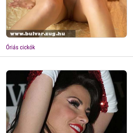
Óriás cickók