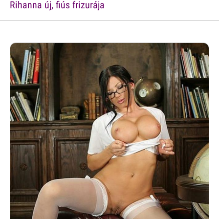
Rihanna új, fiús frizurája