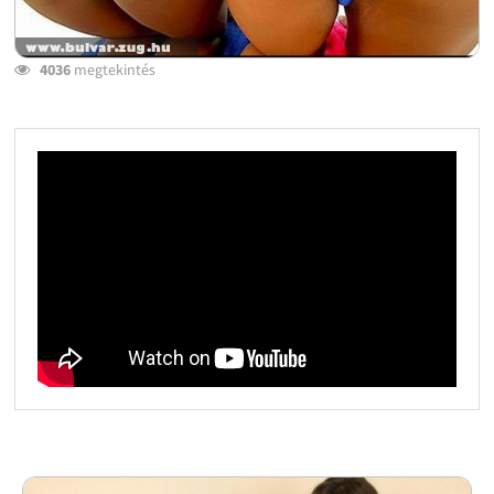
4036
megtekintés