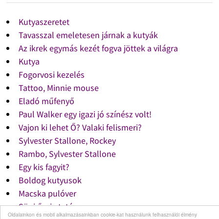
Kutyaszeretet
Tavasszal emeletesen járnak a kutyák
Az ikrek egymás kezét fogva jöttek a világra
Kutya
Fogorvosi kezelés
Tattoo, Minnie mouse
Eladó műfenyő
Paul Walker egy igazi jó színész volt!
Vajon ki lehet Ő? Valaki felismeri?
Sylvester Stallone, Rockey
Rambo, Sylvester Stallone
Egy kis fagyit?
Boldog kutyusok
Macska pulóver
Süni őszi etetése
Oldalainkon és mobil alkalmazásainkban cookie-kat használunk felhasználói élmény