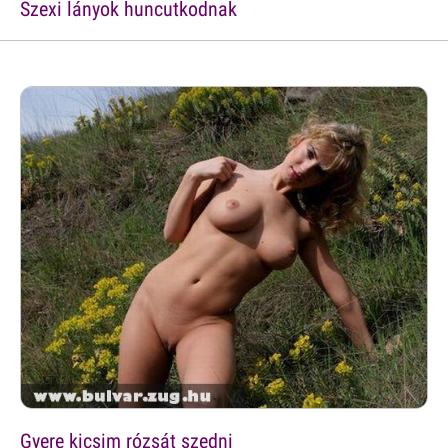
Szexi lányok huncutkodnak
Gyere kicsim rózsát szedni