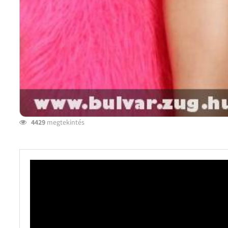
4429
megtekintés