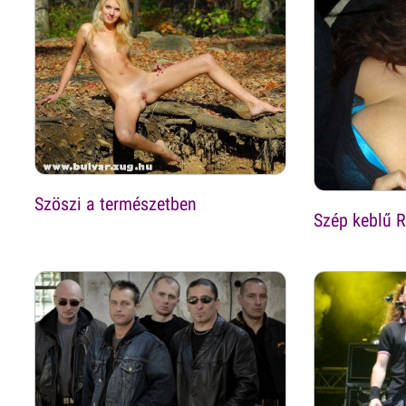
Szöszi a természetben
Szép keblű R