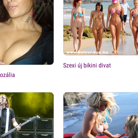
Szexi új bikini divat
ozália