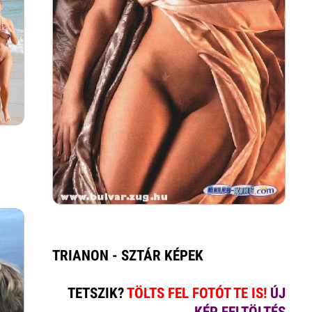
TRIANON - SZTÁR KÉPEK
TETSZIK?
TÖLTS FEL FOTÓT TE IS!
ÚJ
KÉP FELTÖLTÉS