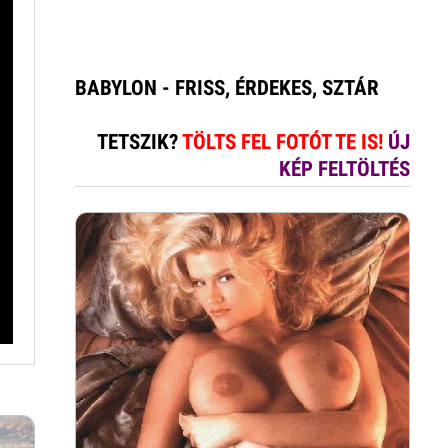
BABYLON - FRISS, ÉRDEKES, SZTÁR
TETSZIK?
TÖLTS FEL FOTÓT TE IS!
ÚJ
KÉP FELTÖLTÉS