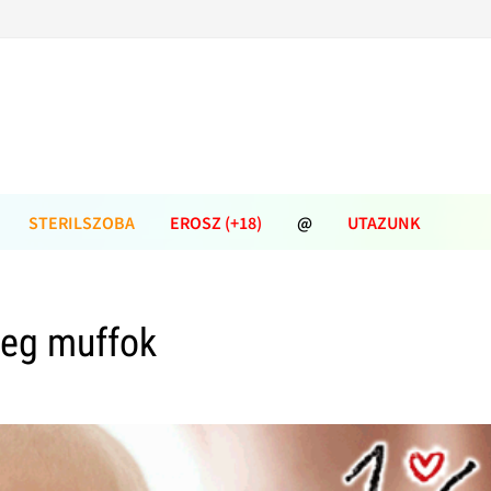
STERILSZOBA
EROSZ (+18)
@
UTAZUNK
reg muffok