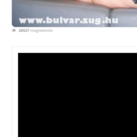
28527
megtekintés