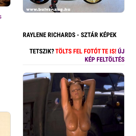
s
RAYLENE RICHARDS - SZTÁR KÉPEK
TETSZIK?
TÖLTS FEL FOTÓT TE IS!
ÚJ
KÉP FELTÖLTÉS