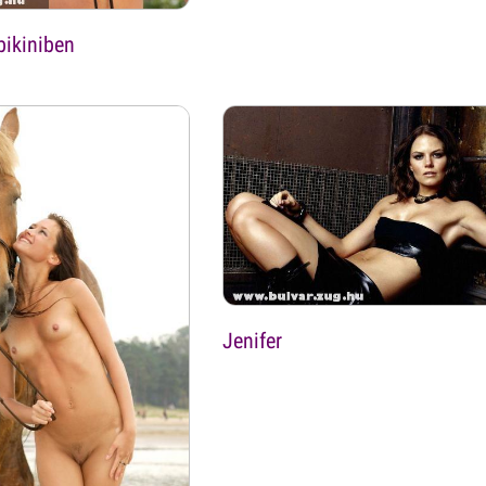
bikiniben
Jenifer