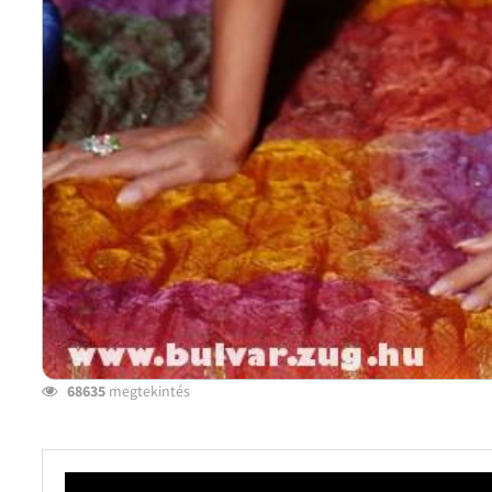
68635
megtekintés