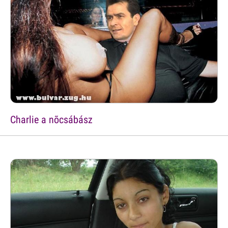
Charlie a nõcsábász