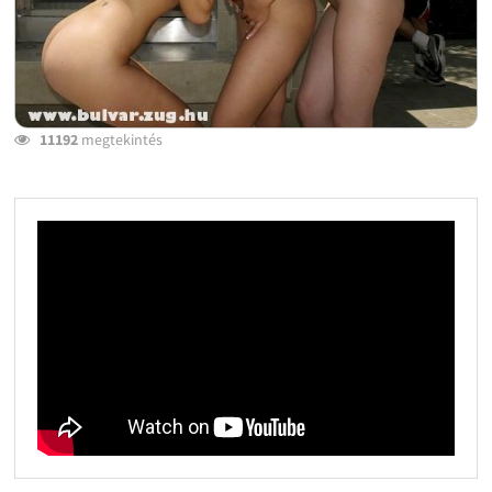
11192
megtekintés