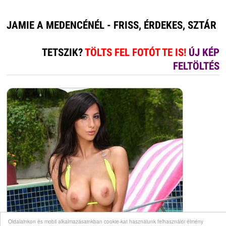
JAMIE A MEDENCÉNÉL - FRISS, ÉRDEKES, SZTÁR
TETSZIK?
TÖLTS FEL FOTÓT TE IS!
ÚJ KÉP
FELTÖLTÉS
Oldalainkon és mobil alkalmazásainkban cookie-kat használunk felhasználói élmény