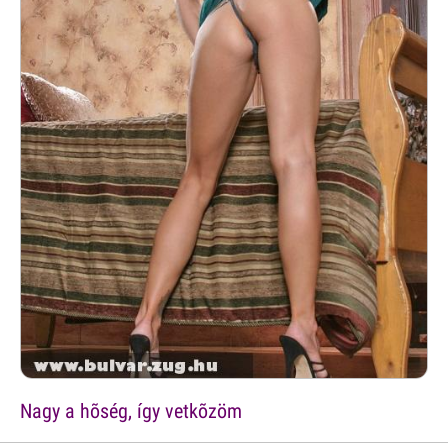
Nagy a hõség, így vetkõzöm