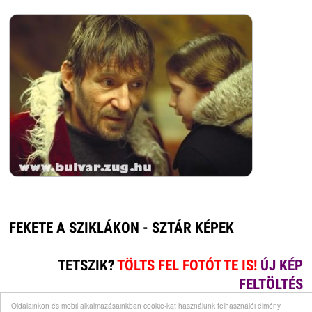
FEKETE A SZIKLÁKON - SZTÁR KÉPEK
TETSZIK?
TÖLTS FEL FOTÓT TE IS!
ÚJ KÉP
FELTÖLTÉS
Oldalainkon és mobil alkalmazásainkban cookie-kat használunk felhasználói élmény