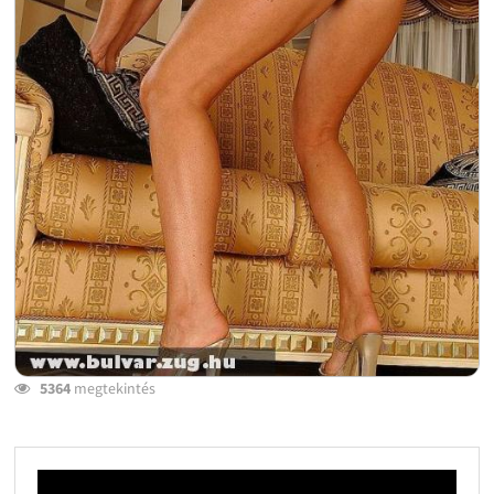
5364
megtekintés