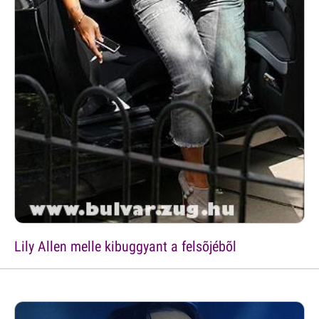
Lily Allen melle kibuggyant a felsõjébõl