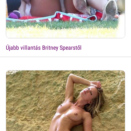
Újabb villantás Britney Spearstől