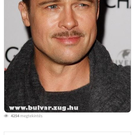
4254
megtekintés