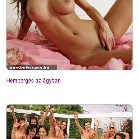
Hempergés az ágyban