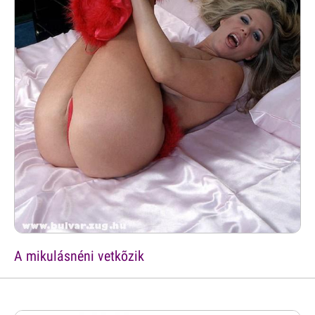
A mikulásnéni vetkõzik