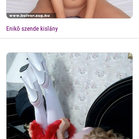
Enikõ szende kislány