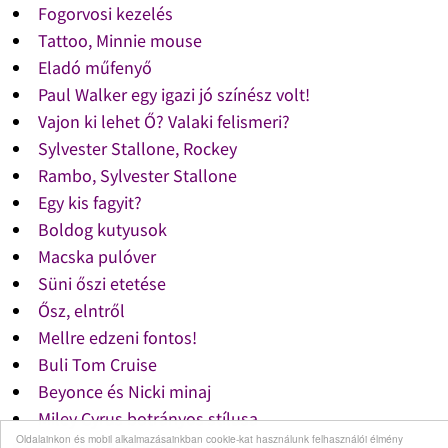
Fogorvosi kezelés
Tattoo, Minnie mouse
Eladó műfenyő
Paul Walker egy igazi jó színész volt!
Vajon ki lehet Ő? Valaki felismeri?
Sylvester Stallone, Rockey
Rambo, Sylvester Stallone
Egy kis fagyit?
Boldog kutyusok
Macska pulóver
Süni őszi etetése
Ősz, elntről
Mellre edzeni fontos!
Buli Tom Cruise
Beyonce és Nicki minaj
Miley Cyrus botrányos stílusa
Oldalainkon és mobil alkalmazásainkban cookie-kat használunk felhasználói élmény
Nicki Minaj smink nélkül