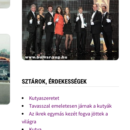
SZTÁROK, ÉRDEKESSÉGEK
Kutyaszeretet
Tavasszal emeletesen járnak a kutyák
Az ikrek egymás kezét fogva jöttek a
világra
Kutya