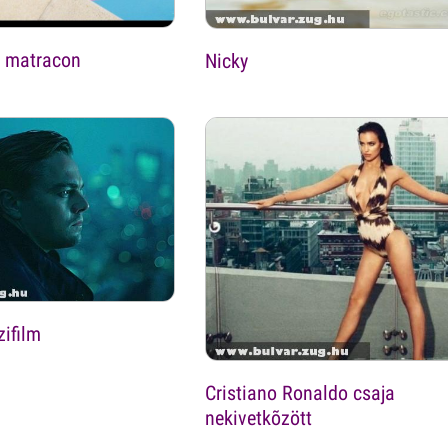
 matracon
Nicky
zifilm
Cristiano Ronaldo csaja
nekivetkõzött