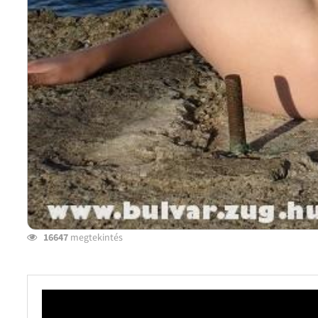
16647
megtekintés