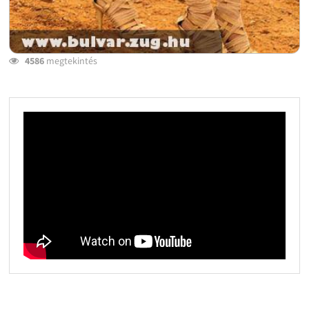
4586
megtekintés