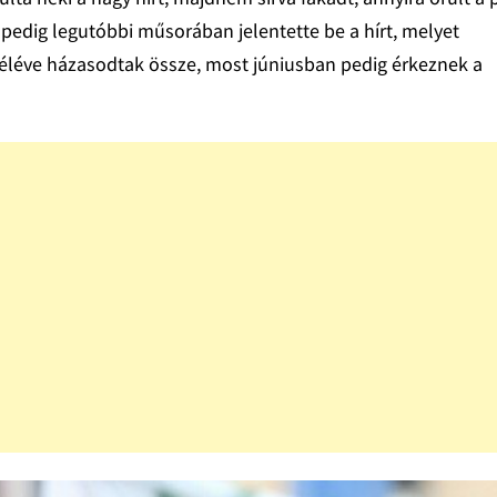
pedig legutóbbi műsorában jelentette be a hírt, melyet
féléve házasodtak össze, most júniusban pedig érkeznek a