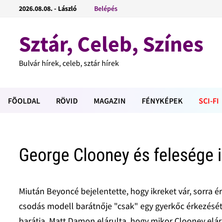
2026.08.08. - László
Belépés
Sztár, Celeb, Színes
Bulvár hírek, celeb, sztár hírek
FÕOLDAL
RÖVID
MAGAZIN
FÉNYKÉPEK
SCI-FI
George Clooney és felesége i
Miután Beyoncé bejelentette, hogy ikreket vár, sorra 
csodás modell barátnője "csak" egy gyerkőc érkezését
barátja, Matt Damon elárulta, hogy mikor Clooney eláru