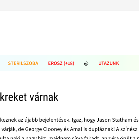
STERILSZOBA
EROSZ (+18)
@
UTAZUNK
kreket várnak
érkeznek az újabb bejelentések. Igaz, hogy Jason Statham és
 várják, de George Clooney és Amal is dupláznak! A színész
lta neki a nagy hírt, majdnem sírva fakadt, annyira örült a 