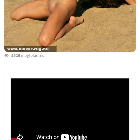
5526
megtekintés