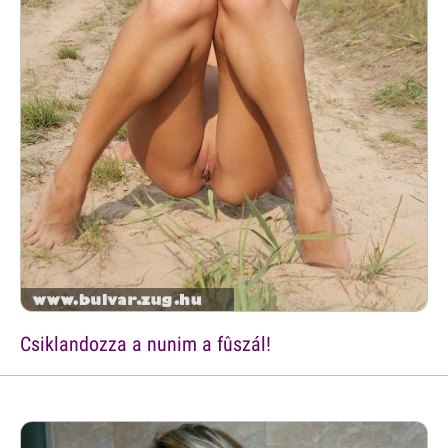
Csiklandozza a nunim a fûszál!