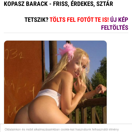
KOPASZ BARACK - FRISS, ÉRDEKES, SZTÁR
TETSZIK?
TÖLTS FEL FOTÓT TE IS!
ÚJ KÉP
FELTÖLTÉS
Oldalainkon és mobil alkalmazásainkban cookie-kat használunk felhasználói élmény