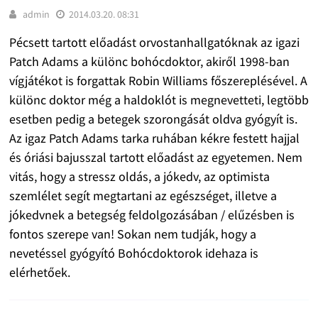
admin
2014.03.20. 08:31
Pécsett tartott előadást orvostanhallgatóknak az igazi
Patch Adams a különc bohócdoktor, akiről 1998-ban
vígjátékot is forgattak Robin Williams főszereplésével. A
különc doktor még a haldoklót is megnevetteti, legtöbb
esetben pedig a betegek szorongását oldva gyógyít is.
Az igaz Patch Adams tarka ruhában kékre festett hajjal
és óriási bajusszal tartott előadást az egyetemen. Nem
vitás, hogy a stressz oldás, a jókedv, az optimista
szemlélet segít megtartani az egészséget, illetve a
jókedvnek a betegség feldolgozásában / elűzésben is
fontos szerepe van! Sokan nem tudják, hogy a
nevetéssel gyógyító Bohócdoktorok idehaza is
elérhetőek.