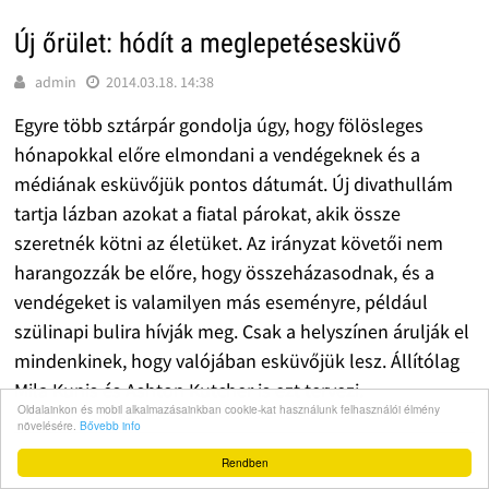
Új őrület: hódít a meglepetésesküvő
admin
2014.03.18. 14:38
Egyre több sztárpár gondolja úgy, hogy fölösleges
hónapokkal előre elmondani a vendégeknek és a
médiának esküvőjük pontos dátumát. Új divathullám
tartja lázban azokat a fiatal párokat, akik össze
szeretnék kötni az életüket. Az irányzat követői nem
harangozzák be előre, hogy összeházasodnak, és a
vendégeket is valamilyen más eseményre, például
szülinapi bulira hívják meg. Csak a helyszínen árulják el
mindenkinek, hogy valójában esküvőjük lesz. Állítólag
Mila Kunis és Ashton Kutcher is ezt tervezi.
Oldalainkon és mobil alkalmazásainkban cookie-kat használunk felhasználói élmény
növelésére.
Bővebb info
Rendben