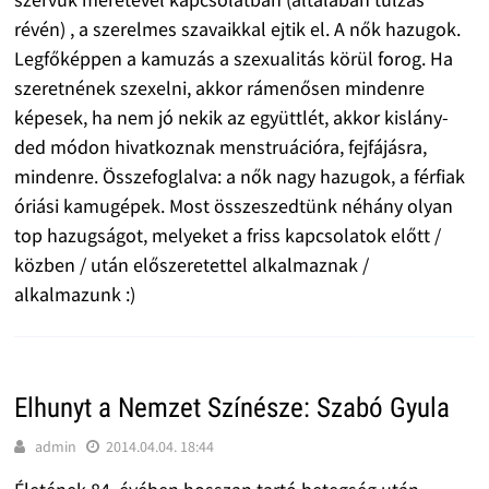
révén) , a szerelmes szavaikkal ejtik el. A nők hazugok.
Legfőképpen a kamuzás a szexualitás körül forog. Ha
szeretnének szexelni, akkor rámenősen mindenre
képesek, ha nem jó nekik az együttlét, akkor kislány-
ded módon hivatkoznak menstruációra, fejfájásra,
mindenre. Összefoglalva: a nők nagy hazugok, a férfiak
óriási kamugépek. Most összeszedtünk néhány olyan
top hazugságot, melyeket a friss kapcsolatok előtt /
közben / után előszeretettel alkalmaznak /
alkalmazunk :)
Elhunyt a Nemzet Színésze: Szabó Gyula
admin
2014.04.04. 18:44