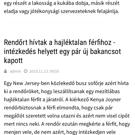
egy részét a lakosság a kukába dobja, másik részét
eladja vagy jótékonysági szervezeteknek felajánlja.
Rendőrt hívtak a hajléktalan férfihoz -
intézkedés helyett egy pár új bakancsot
kapott
admin
2015.11.13. 09:55
Egy New Jersey-ben közlekedő busz sofőrje azért hívta
ki a rendőröket, hogy leszállítsanak egy mezítlábas
hajléktalan férfit a járatról. A kiérkező Kenya Joyner
rendőrbiztosnak a férfi elmondta, hogy csak pár
megállót szeretett volna utazni és azért nem visel cipőt
mert nincs neki. A rendőr ezután megkérte a férfit, hogy
menjen vele, de nem azért, hogy intézkedjen vele