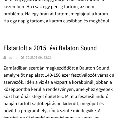
kezemben. Ha csak egy percig tartom, az nem
probléma. Ha egy órán át tartom, megfájdul a karom.
Ha egy napig tartom, a karom elzsibbad és megbénul.
Elstartolt a 2015. évi Balaton Sound
admin
2015.07.09. 22:21
Zamárdiban szerdán megkezdődött a Balaton Sound,
amelyre öt nap alatt 140-150 ezer fesztiválozót várnak a
szervezők. Idén a víz és a vízpart a korábbinál jobban a
középpontba kerül a rendezvényen, amelyhez egyebek
közt hat óriás stéget építettek. Mint a fesztivál induló
napján tartott sajtóbejáráson kiderült, megújult és
bővült a programhelyszínek szinte mindegyike. A
fesztiválon új elemként megjelennek a sport- és