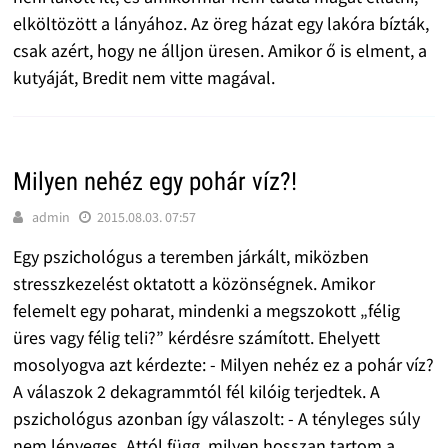
elköltözött a lányához. Az öreg házat egy lakóra bízták,
csak azért, hogy ne álljon üresen. Amikor ő is elment, a
kutyáját, Bredit nem vitte magával.
Milyen nehéz egy pohár víz?!
admin
2015.08.03. 07:57
Egy pszichológus a teremben járkált, miközben
stresszkezelést oktatott a közönségnek. Amikor
felemelt egy poharat, mindenki a megszokott „félig
üres vagy félig teli?” kérdésre számított. Ehelyett
mosolyogva azt kérdezte: - Milyen nehéz ez a pohár víz?
A válaszok 2 dekagrammtól fél kilóig terjedtek. A
pszichológus azonban így válaszolt: - A tényleges súly
nem lényeges. Attól függ, milyen hosszan tartom a