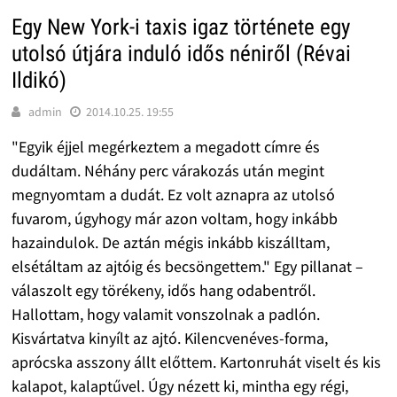
Egy New York-i taxis igaz története egy
utolsó útjára induló idős néniről (Révai
Ildikó)
admin
2014.10.25. 19:55
"Egyik éjjel megérkeztem a megadott címre és
dudáltam. Néhány perc várakozás után megint
megnyomtam a dudát. Ez volt aznapra az utolsó
fuvarom, úgyhogy már azon voltam, hogy inkább
hazaindulok. De aztán mégis inkább kiszálltam,
elsétáltam az ajtóig és becsöngettem." Egy pillanat –
válaszolt egy törékeny, idős hang odabentről.
Hallottam, hogy valamit vonszolnak a padlón.
Kisvártatva kinyílt az ajtó. Kilencvenéves-forma,
aprócska asszony állt előttem. Kartonruhát viselt és kis
kalapot, kalaptűvel. Úgy nézett ki, mintha egy régi,