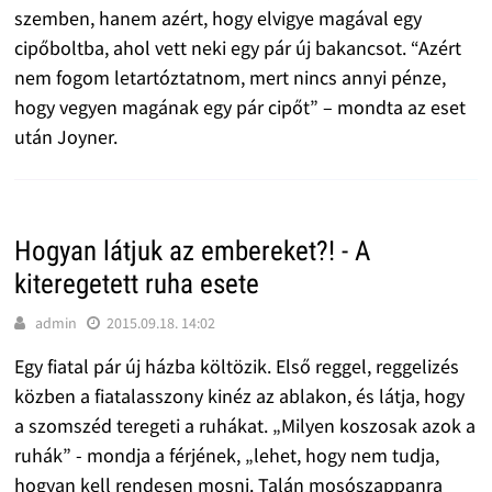
szemben, hanem azért, hogy elvigye magával egy
cipőboltba, ahol vett neki egy pár új bakancsot. “Azért
nem fogom letartóztatnom, mert nincs annyi pénze,
hogy vegyen magának egy pár cipőt” – mondta az eset
után Joyner.
Hogyan látjuk az embereket?! - A
kiteregetett ruha esete
admin
2015.09.18. 14:02
Egy fiatal pár új házba költözik. Első reggel, reggelizés
közben a fiatalasszony kinéz az ablakon, és látja, hogy
a szomszéd teregeti a ruhákat. „Milyen koszosak azok a
ruhák” - mondja a férjének, „lehet, hogy nem tudja,
hogyan kell rendesen mosni. Talán mosószappanra