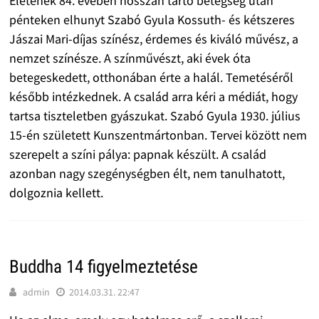
Életének 84. évében hosszan tartó betegség után
pénteken elhunyt Szabó Gyula Kossuth- és kétszeres
Jászai Mari-díjas színész, érdemes és kiváló művész, a
nemzet színésze. A színművészt, aki évek óta
betegeskedett, otthonában érte a halál. Temetéséről
később intézkednek. A család arra kéri a médiát, hogy
tartsa tiszteletben gyászukat. Szabó Gyula 1930. július
15-én született Kunszentmártonban. Tervei között nem
szerepelt a színi pálya: papnak készült. A család
azonban nagy szegénységben élt, nem tanulhatott,
dolgoznia kellett.
Buddha 14 figyelmeztetése
admin
2014.03.31. 22:47