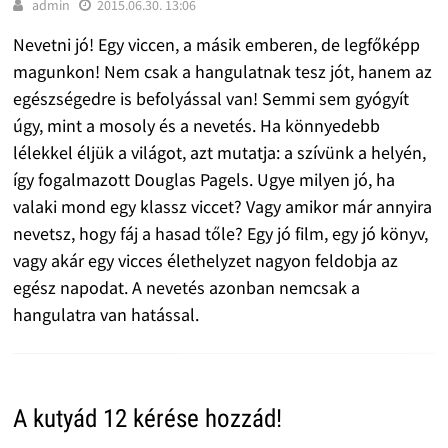
admin
2015.06.30. 13:06
Nevetni jó! Egy viccen, a másik emberen, de legfőképp
magunkon! Nem csak a hangulatnak tesz jót, hanem az
egészségedre is befolyással van! Semmi sem gyógyít
úgy, mint a mosoly és a nevetés. Ha könnyedebb
lélekkel éljük a világot, azt mutatja: a szívünk a helyén,
így fogalmazott Douglas Pagels. Ugye milyen jó, ha
valaki mond egy klassz viccet? Vagy amikor már annyira
nevetsz, hogy fáj a hasad tőle? Egy jó film, egy jó könyv,
vagy akár egy vicces élethelyzet nagyon feldobja az
egész napodat. A nevetés azonban nemcsak a
hangulatra van hatással.
A kutyád 12 kérése hozzád!