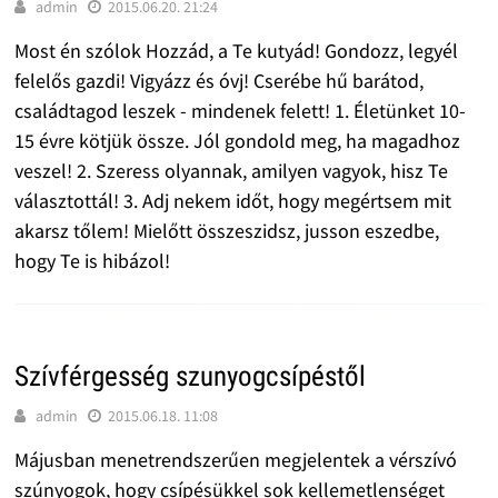
admin
2015.06.20. 21:24
Most én szólok Hozzád, a Te kutyád! Gondozz, legyél
felelős gazdi! Vigyázz és óvj! Cserébe hű barátod,
családtagod leszek - mindenek felett! 1. Életünket 10-
15 évre kötjük össze. Jól gondold meg, ha magadhoz
veszel! 2. Szeress olyannak, amilyen vagyok, hisz Te
választottál! 3. Adj nekem időt, hogy megértsem mit
akarsz tőlem! Mielőtt összeszidsz, jusson eszedbe,
hogy Te is hibázol!
Szívférgesség szunyogcsípéstől
admin
2015.06.18. 11:08
Májusban menetrendszerűen megjelentek a vérszívó
szúnyogok, hogy csípésükkel sok kellemetlenséget