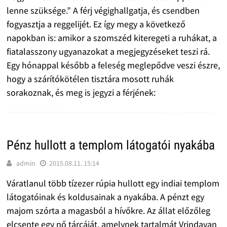
lenne szüksége.” A férj végighallgatja, és csendben
fogyasztja a reggelijét. Ez így megy a következő
napokban is: amikor a szomszéd kiteregeti a ruhákat, a
fiatalasszony ugyanazokat a megjegyzéseket teszi rá.
Egy hónappal később a feleség meglepődve veszi észre,
hogy a szárítókötélen tisztára mosott ruhák
sorakoznak, és meg is jegyzi a férjének:
Pénz hullott a templom látogatói nyakába
admin
2015.08.11. 15:14
Váratlanul több tízezer rúpia hullott egy indiai templom
látogatóinak és koldusainak a nyakába. A pénzt egy
majom szórta a magasból a hívőkre. Az állat előzőleg
elcsente egy nő tárcáját, amelynek tartalmát Vrindavan