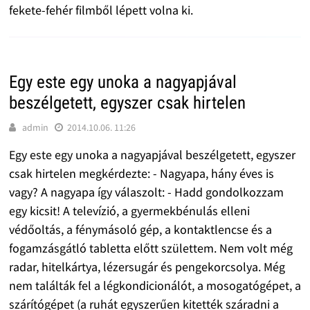
fekete-fehér filmből lépett volna ki.
Egy este egy unoka a nagyapjával
beszélgetett, egyszer csak hirtelen
admin
2014.10.06. 11:26
Egy este egy unoka a nagyapjával beszélgetett, egyszer
csak hirtelen megkérdezte: - Nagyapa, hány éves is
vagy? A nagyapa így válaszolt: - Hadd gondolkozzam
egy kicsit! A televízió, a gyermekbénulás elleni
védőoltás, a fénymásoló gép, a kontaktlencse és a
fogamzásgátló tabletta előtt születtem. Nem volt még
radar, hitelkártya, lézersugár és pengekorcsolya. Még
nem találták fel a légkondicionálót, a mosogatógépet, a
szárítógépet (a ruhát egyszerűen kitették száradni a