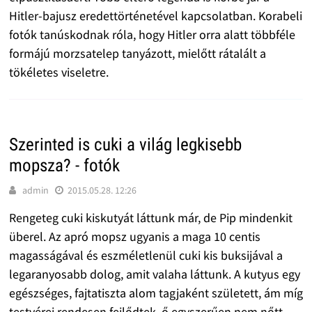
Hitler-bajusz eredettörténetével kapcsolatban. Korabeli
fotók tanúskodnak róla, hogy Hitler orra alatt többféle
formájú morzsatelep tanyázott, mielőtt rátalált a
tökéletes viseletre.
Szerinted is cuki a világ legkisebb
mopsza? - fotók
admin
2015.05.28. 12:26
Rengeteg cuki kiskutyát láttunk már, de Pip mindenkit
überel. Az apró mopsz ugyanis a maga 10 centis
magasságával és eszméletlenül cuki kis buksijával a
legaranyosabb dolog, amit valaha láttunk. A kutyus egy
egészséges, fajtatiszta alom tagjaként született, ám míg
testvérei rendesen fejlődtek, ő egyszerűen nem nőtt