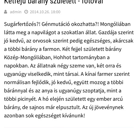
Kétfejű bárány született - fotóval
admin
2014.10.26. 18:00
Sugárfertőzés?! Génmutáció okozhatta?! Mongóliában
látta meg a napvilágot a szokatlan állat. Gazdája szerint
jó kedvű, az orvosok szerint pedig egészséges, akárcsak
a többi bárány a farmon. Két fejjel született bárány
Közép-Mongóliában, Hohhot tartományban a
napokban. Az állatnak négy szeme van, két orra és
ugyanúgy viselkedik, mint társai. A kínai farmer szerint
normálisan fejlődik, jó kedvű, együtt mozog a többi
báránnyal és az anya is ugyanúgy szoptatja, mint a
többi picinyét. A hó elején született egy ember arcú
bárány, de sajnos már elpusztult. Az új jövevénynek
azonban sok egészséget kívánunk!