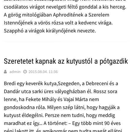
csodálatos virágot nevelgeti féltő gonddal a kis herceg.
A görög mitológiában Aphroditének a Szerelem
Istennőjének a vörös rózsa volt a kedvenc virága.
Szapphó a virágok királynőjének nevezte.
Szeretetet kapnak az kutyustól a pótgazdik
admin
2015.08.04. 11:36
Bredi egy keverék kutya,Szegeden, a Debreceni és a
Dandár utca sarki üres vályogházban él. Rossz sora
lenne, ha Fekete Mihály és Vajai Márta nem
gondoskodna róla. Milyen szép látni, hogy hagyják a
kutyust éldegélni. Persze nem tudni, hogy meddig
maradhat ez így... A történet: – Egy több mint 90 éves
néni lakott itt, és amikormár nem tudta magát ellátni,