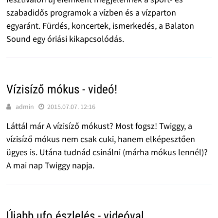
szabadidős programok a vízben és a vízparton
egyaránt. Fürdés, koncertek, ismerkedés, a Balaton
Sound egy óriási kikapcsolódás.
Vízisíző mókus - videó!
admin
2015.07.07. 12:16
Láttál már A vízisíző mókust? Most fogsz! Twiggy, a
vízisíző mókus nem csak cuki, hanem elképesztően
ügyes is. Utána tudnád csinálni (márha mókus lennél)?
A mai nap Twiggy napja.
Újabb ufo észlelés - videóval