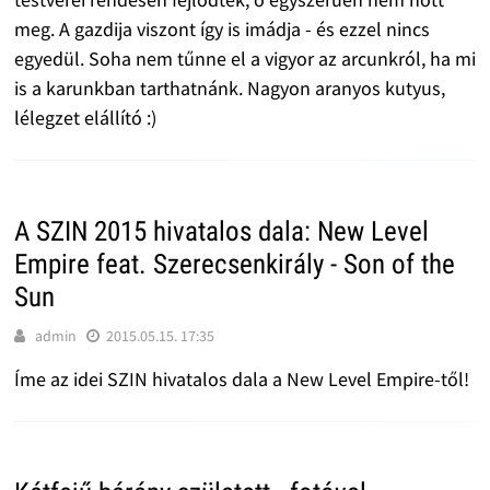
meg. A gazdija viszont így is imádja - és ezzel nincs
egyedül. Soha nem tűnne el a vigyor az arcunkról, ha mi
is a karunkban tarthatnánk. Nagyon aranyos kutyus,
lélegzet elállító :)
A SZIN 2015 hivatalos dala: New Level
Empire feat. Szerecsenkirály - Son of the
Sun
admin
2015.05.15. 17:35
Íme az idei SZIN hivatalos dala a New Level Empire-től!