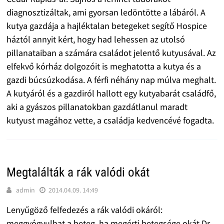
diagnosztizáltak, ami gyorsan ledöntötte a lábáról. A
kutya gazdája a hajléktalan betegeket segítő Hospice
háztól annyit kért, hogy had lehessen az utolsó
pillanataiban a számára családot jelentő kutyusával. Az
elfekvő kórház dolgozóit is meghatotta a kutya és a
gazdi búcsúzkodása. A férfi néhány nap múlva meghalt.
A kutyáról és a gazdiról hallott egy kutyabarát családfő,
aki a gyászos pillanatokban gazdátlanul maradt
kutyust magához vette, a családja kedvencévé fogadta.
Megtalálták a rák valódi okát
admin
2014.04.09. 14:49
Lenyűgöző felfedezés a rák valódi okáról:
meggyógyulhat a beteg, ha megérti betegsége okát Dr.