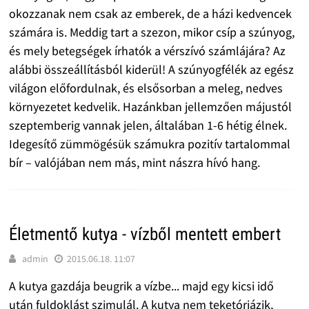
okozzanak nem csak az emberek, de a házi kedvencek
számára is. Meddig tart a szezon, mikor csíp a szúnyog,
és mely betegségek írhatók a vérszívó számlájára? Az
alábbi összeállításból kiderül! A szúnyogfélék az egész
világon előfordulnak, és elsősorban a meleg, nedves
környezetet kedvelik. Hazánkban jellemzően májustól
szeptemberig vannak jelen, általában 1-6 hétig élnek.
Idegesítő zümmögésük számukra pozitív tartalommal
bír – valójában nem más, mint nászra hívó hang.
Életmentő kutya - vízből mentett embert
admin
2015.06.18. 11:07
A kutya gazdája beugrik a vízbe... majd egy kicsi idő
után fuldoklást szimulál. A kutya nem teketóriázik,