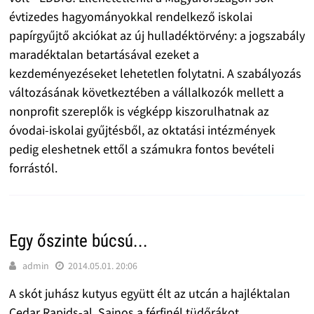
évtizedes hagyományokkal rendelkező iskolai
papírgyűjtő akciókat az új hulladéktörvény: a jogszabály
maradéktalan betartásával ezeket a
kezdeményezéseket lehetetlen folytatni. A szabályozás
változásának következtében a vállalkozók mellett a
nonprofit szereplők is végképp kiszorulhatnak az
óvodai-iskolai gyűjtésből, az oktatási intézmények
pedig eleshetnek ettől a számukra fontos bevételi
forrástól.
Egy őszinte búcsú...
admin
2014.05.01. 20:06
A skót juhász kutyus együtt élt az utcán a hajléktalan
Cedar Rapids-al. Sajnos a férfinél tüdőrákot