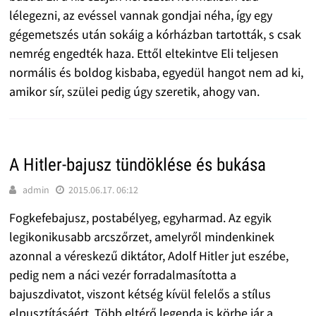
lélegezni, az evéssel vannak gondjai néha, így egy
gégemetszés után sokáig a kórházban tartották, s csak
nemrég engedték haza. Ettől eltekintve Eli teljesen
normális és boldog kisbaba, egyedül hangot nem ad ki,
amikor sír, szülei pedig úgy szeretik, ahogy van.
A Hitler-bajusz tündöklése és bukása
admin
2015.06.17. 06:12
Fogkefebajusz, postabélyeg, egyharmad. Az egyik
legikonikusabb arcszőrzet, amelyről mindenkinek
azonnal a véreskezű diktátor, Adolf Hitler jut eszébe,
pedig nem a náci vezér forradalmasította a
bajuszdivatot, viszont kétség kívül felelős a stílus
elpusztításáért. Több eltérő legenda is körbe jár a