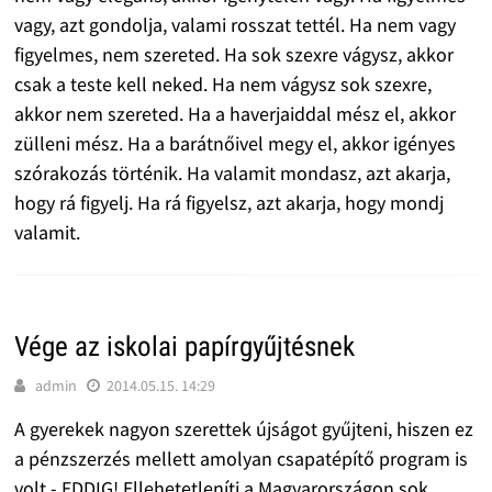
vagy, azt gondolja, valami rosszat tettél. Ha nem vagy
figyelmes, nem szereted. Ha sok szexre vágysz, akkor
csak a teste kell neked. Ha nem vágysz sok szexre,
akkor nem szereted. Ha a haverjaiddal mész el, akkor
zülleni mész. Ha a barátnőivel megy el, akkor igényes
szórakozás történik. Ha valamit mondasz, azt akarja,
hogy rá figyelj. Ha rá figyelsz, azt akarja, hogy mondj
valamit.
Vége az iskolai papírgyűjtésnek
admin
2014.05.15. 14:29
A gyerekek nagyon szerettek újságot gyűjteni, hiszen ez
a pénzszerzés mellett amolyan csapatépítő program is
volt - EDDIG! Ellehetetleníti a Magyarországon sok