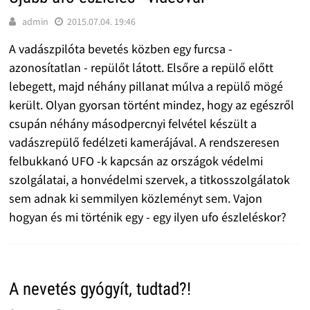
admin
2015.07.04. 19:46
A vadászpilóta bevetés közben egy furcsa -
azonosítatlan - repülőt látott. Elsőre a repülő előtt
lebegett, majd néhány pillanat múlva a repülő mögé
került. Olyan gyorsan történt mindez, hogy az egészről
csupán néhány másodpercnyi felvétel készült a
vadászrepülő fedélzeti kamerájával. A rendszeresen
felbukkanó UFO -k kapcsán az országok védelmi
szolgálatai, a honvédelmi szervek, a titkosszolgálatok
sem adnak ki semmilyen közleményt sem. Vajon
hogyan és mi történik egy - egy ilyen ufo észleléskor?
A nevetés gyógyít, tudtad?!