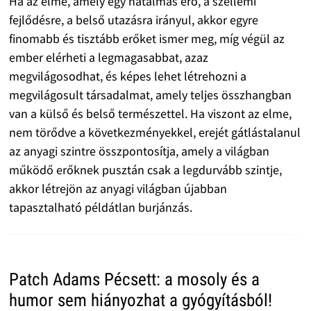
Ha az elme, amely egy hatalmas erő, a szellemi
fejlődésre, a belső utazásra irányul, akkor egyre
finomabb és tisztább erőket ismer meg, míg végül az
ember elérheti a legmagasabbat, azaz
megvilágosodhat, és képes lehet létrehozni a
megvilágosult társadalmat, amely teljes összhangban
van a külső és belső természettel. Ha viszont az elme,
nem törődve a következményekkel, erejét gátlástalanul
az anyagi szintre összpontosítja, amely a világban
működő erőknek pusztán csak a legdurvább szintje,
akkor létrejön az anyagi világban újabban
tapasztalható példátlan burjánzás.
Patch Adams Pécsett: a mosoly és a
humor sem hiányozhat a gyógyításból!