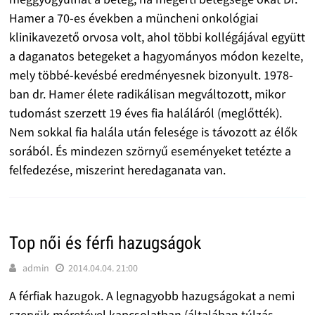
Hamer a 70-es években a müncheni onkológiai
klinikavezető orvosa volt, ahol többi kollégájával együtt
a daganatos betegeket a hagyományos módon kezelte,
mely többé-kevésbé eredményesnek bizonyult. 1978-
ban dr. Hamer élete radikálisan megváltozott, mikor
tudomást szerzett 19 éves fia haláláról (meglőtték).
Nem sokkal fia halála után felesége is távozott az élők
sorából. És mindezen szörnyű eseményeket tetézte a
felfedezése, miszerint heredaganata van.
Top női és férfi hazugságok
admin
2014.04.04. 21:00
A férfiak hazugok. A legnagyobb hazugságokat a nemi
szervük méretével kapcsolatban (általában túlzás