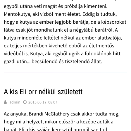
egyből utána veti magát és próbálja kimenteni.
Mentőkutya, aki vízből ment életet. Eddig is tudtuk,
hogy a kutya az ember legjobb barátja, de a képsorokat
látva csak jót mondhatunk el a négylábú barátról. A
kutya mindenféle feltétel nélkül az ember alattvalója,
ez teljes mértékben kivehető ebből az életmentős
videóból is. Kutya, aki egyből ugrik a fuldoklónak hitt
gazdi után... becsülendő és tisztelendő állat.
A kis Eli orr nélkül született
admin
2015.06.17. 08:07
Az anyuka, Brandi McGlathery csak akkor tudta meg,
hogy mi a helyzet, mikor először a kezébe adták a
babát. Eli a kis száján keresztül normálisan tud