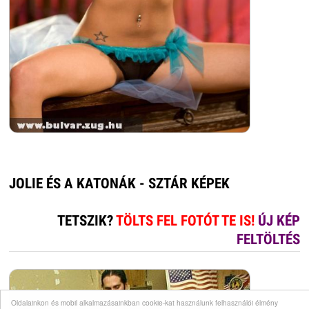
JOLIE ÉS A KATONÁK - SZTÁR KÉPEK
TETSZIK?
TÖLTS FEL FOTÓT TE IS!
ÚJ KÉP
FELTÖLTÉS
Oldalainkon és mobil alkalmazásainkban cookie-kat használunk felhasználói élmény