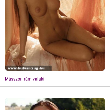
Másszon rám valaki