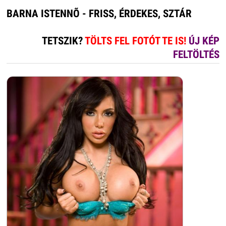
BARNA ISTENNÕ - FRISS, ÉRDEKES, SZTÁR
TETSZIK?
TÖLTS FEL FOTÓT TE IS!
ÚJ KÉP
FELTÖLTÉS