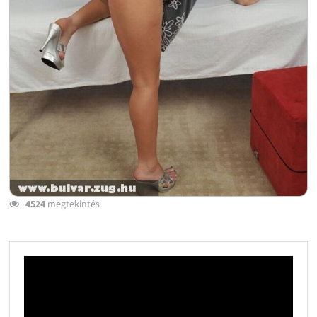
4524
megtekintés