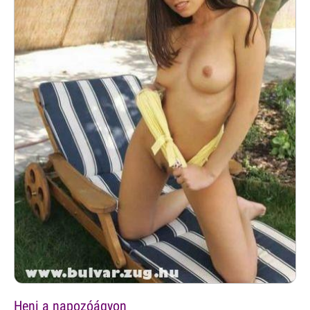
Heni a napozóágyon