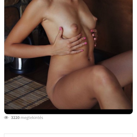
3220
megtekintés