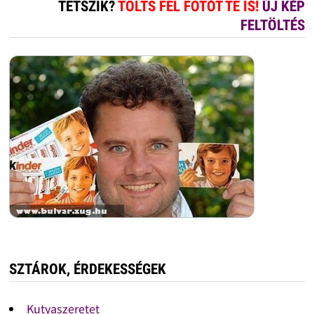
TETSZIK?
TÖLTS FEL FOTÓT TE IS!
ÚJ KÉP
FELTÖLTÉS
SZTÁROK, ÉRDEKESSÉGEK
Kutyaszeretet