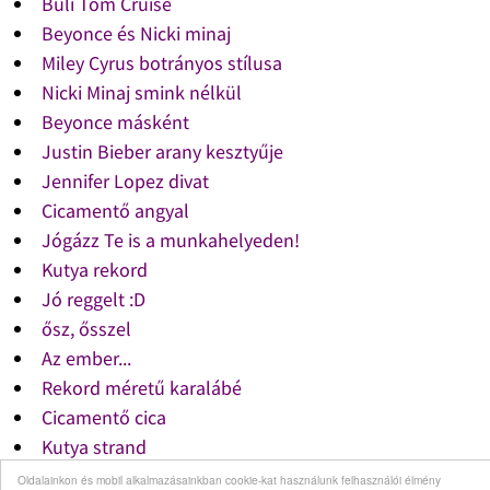
Buli Tom Cruise
Beyonce és Nicki minaj
Miley Cyrus botrányos stílusa
Nicki Minaj smink nélkül
Beyonce másként
Justin Bieber arany kesztyűje
Jennifer Lopez divat
Cicamentő angyal
Jógázz Te is a munkahelyeden!
Kutya rekord
Jó reggelt :D
ősz, ősszel
Az ember...
Rekord méretű karalábé
Cicamentő cica
Kutya strand
Cuki kutyus
Oldalainkon és mobil alkalmazásainkban cookie-kat használunk felhasználói élmény