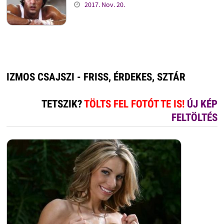
2017. Nov. 20.
IZMOS CSAJSZI - FRISS, ÉRDEKES, SZTÁR
TETSZIK?
TÖLTS FEL FOTÓT TE IS!
ÚJ KÉP
FELTÖLTÉS