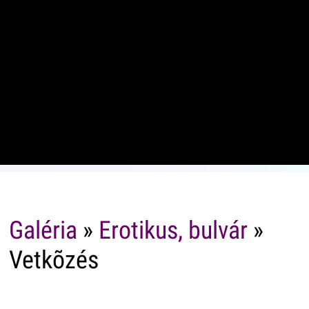
Galéria
»
Erotikus, bulvár
»
Vetkõzés