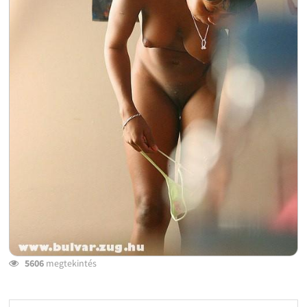
5606
megtekintés