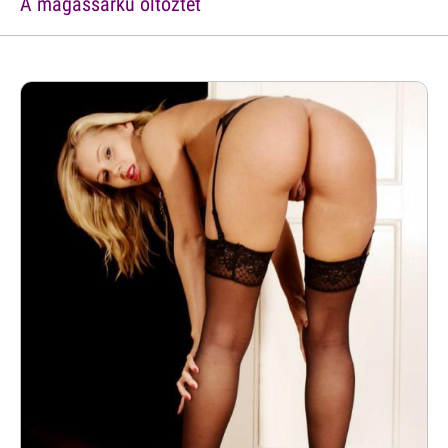
A magassarkú öltöztet