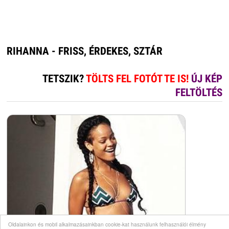
RIHANNA - FRISS, ÉRDEKES, SZTÁR
TETSZIK?
TÖLTS FEL FOTÓT TE IS!
ÚJ KÉP
FELTÖLTÉS
Oldalainkon és mobil alkalmazásainkban cookie-kat használunk felhasználói élmény