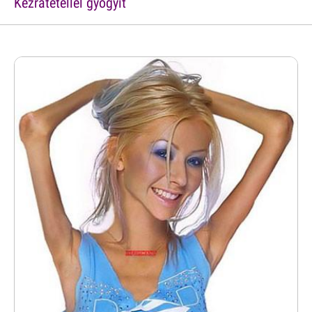
Kézrátétellel gyógyít