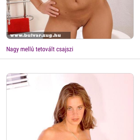
Nagy mellû tetovált csajszi