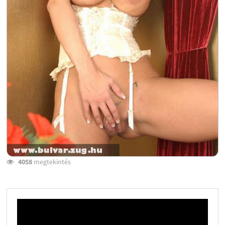
4058
megtekintés