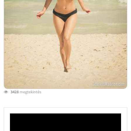
3428
megtekintés