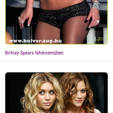
Britney Spears fehérnemûben