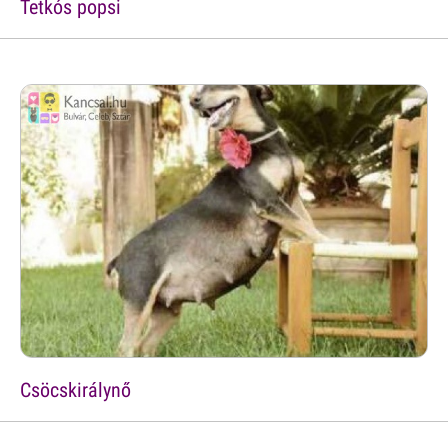
Tetkós popsi
Csöcskirálynő