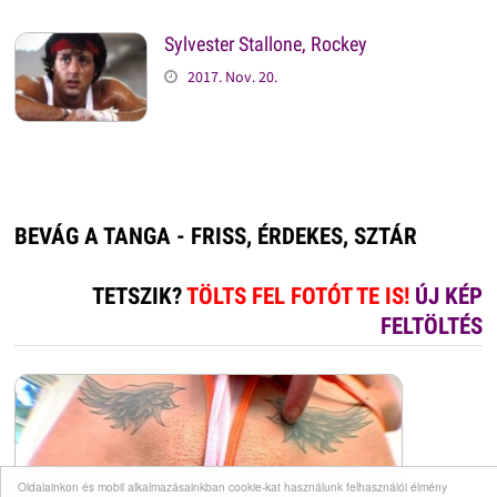
Sylvester Stallone, Rockey
2017. Nov. 20.
BEVÁG A TANGA - FRISS, ÉRDEKES, SZTÁR
TETSZIK?
TÖLTS FEL FOTÓT TE IS!
ÚJ KÉP
FELTÖLTÉS
Oldalainkon és mobil alkalmazásainkban cookie-kat használunk felhasználói élmény