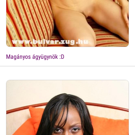
Magányos ágyügynök :D