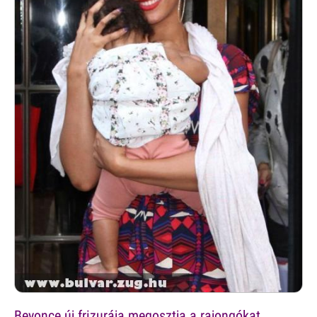
Beyonce új frizurája megosztja a rajongókat