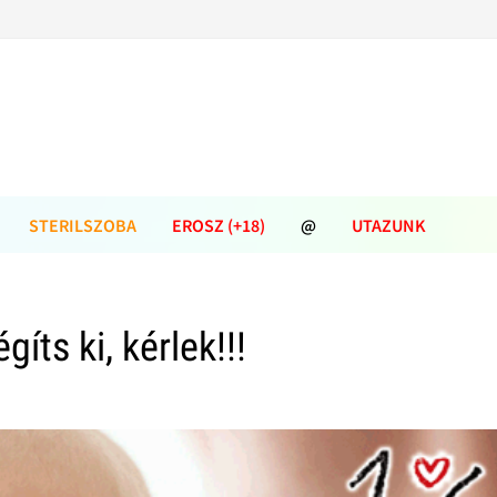
STERILSZOBA
EROSZ (+18)
@
UTAZUNK
gíts ki, kérlek!!!