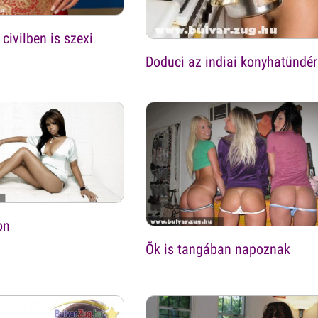
civilben is szexi
Doduci az indiai konyhatündér
on
Õk is tangában napoznak