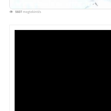
5607
megtekintés