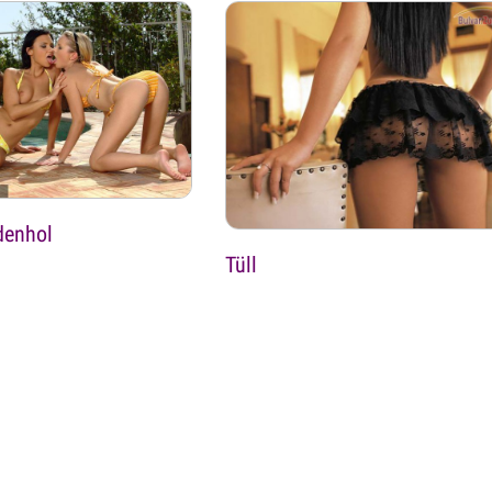
denhol
Tüll