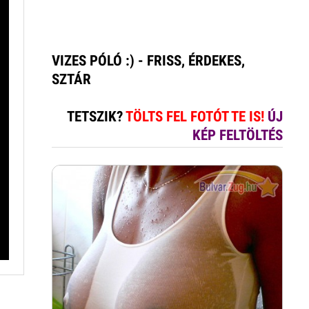
VIZES PÓLÓ :) - FRISS, ÉRDEKES,
SZTÁR
TETSZIK?
TÖLTS FEL FOTÓT TE IS!
ÚJ
KÉP FELTÖLTÉS