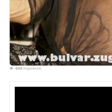
4293
megtekintés