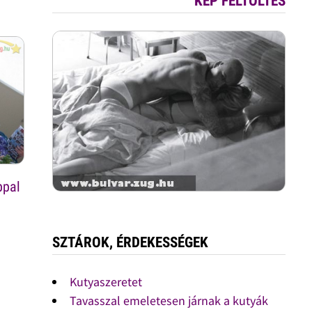
KÉP FELTÖLTÉS
ppal
SZTÁROK, ÉRDEKESSÉGEK
Kutyaszeretet
Tavasszal emeletesen járnak a kutyák