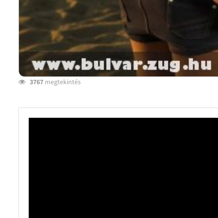
3767
megtekintés