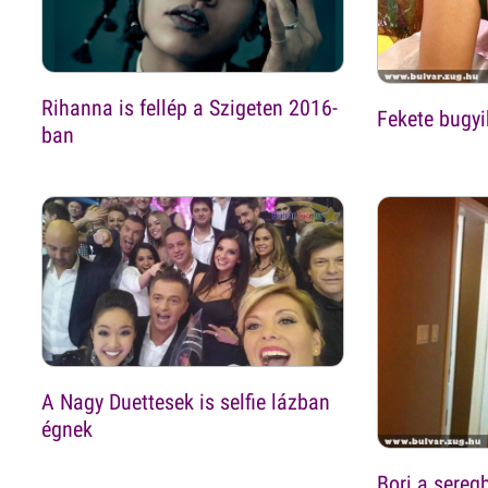
Rihanna is fellép a Szigeten 2016-
Fekete bugyi
ban
A Nagy Duettesek is selfie lázban
égnek
Bori a sereg