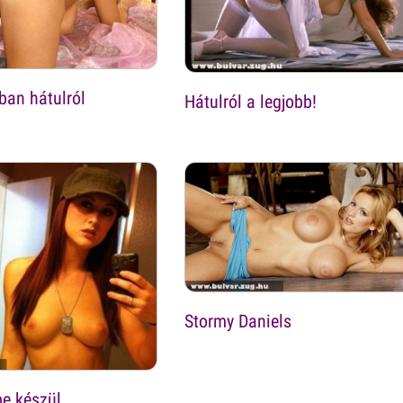
ban hátulról
Hátulról a legjobb!
Stormy Daniels
be készül