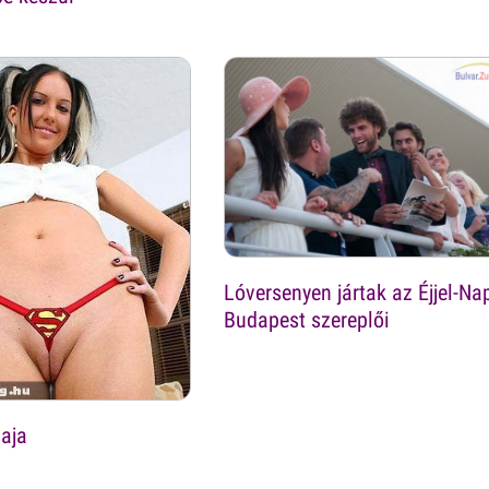
Lóversenyen jártak az Éjjel-Na
Budapest szereplői
aja