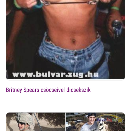
Britney Spears csöcseivel dicsekszik