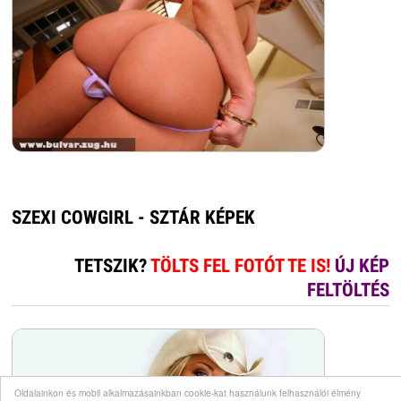
SZEXI COWGIRL - SZTÁR KÉPEK
TETSZIK?
TÖLTS FEL FOTÓT TE IS!
ÚJ KÉP
FELTÖLTÉS
Oldalainkon és mobil alkalmazásainkban cookie-kat használunk felhasználói élmény