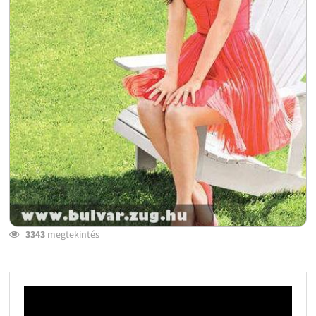
3343
megtekintés