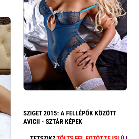
SZIGET 2015: A FELLÉPŐK KÖZÖTT
AVICII - SZTÁR KÉPEK
TETSZIK?
TÖLTS FEL FOTÓT TE IS!
ÚJ