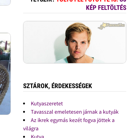
KÉP FELTÖLTÉS
SZTÁROK, ÉRDEKESSÉGEK
Kutyaszeretet
Tavasszal emeletesen járnak a kutyák
Az ikrek egymás kezét fogva jöttek a
világra
Kutya