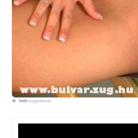
9400
megtekintés