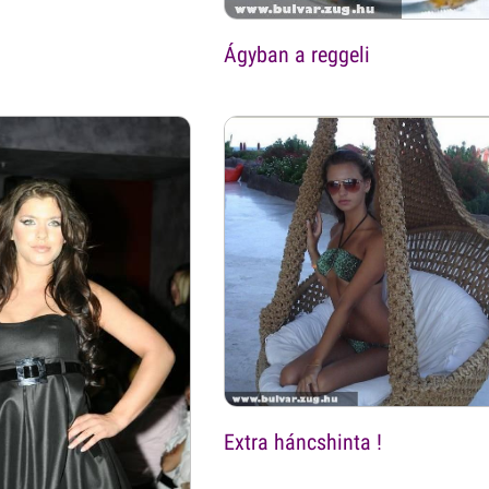
Ágyban a reggeli
Extra háncshinta !