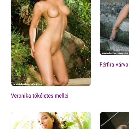
Férfira várva
Veronika tökéletes mellei