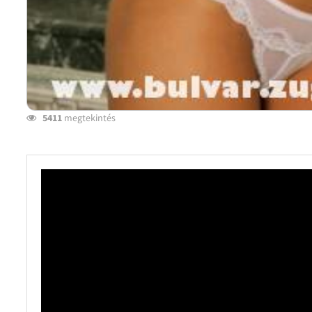
5411
megtekintés