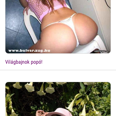
Világbajnok popó!