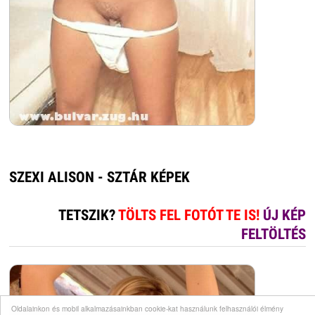
SZEXI ALISON - SZTÁR KÉPEK
TETSZIK?
TÖLTS FEL FOTÓT TE IS!
ÚJ KÉP
FELTÖLTÉS
Oldalainkon és mobil alkalmazásainkban cookie-kat használunk felhasználói élmény