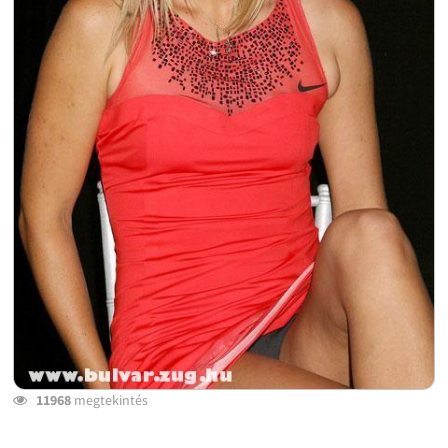
11968
megtekintés