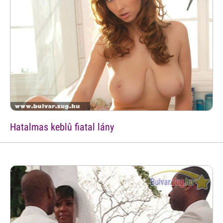
Hatalmas keblû fiatal lány