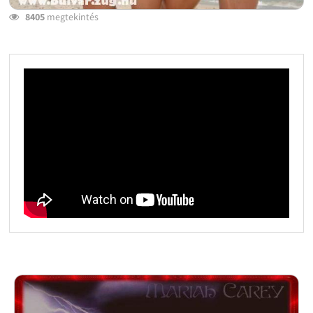
8405
megtekintés