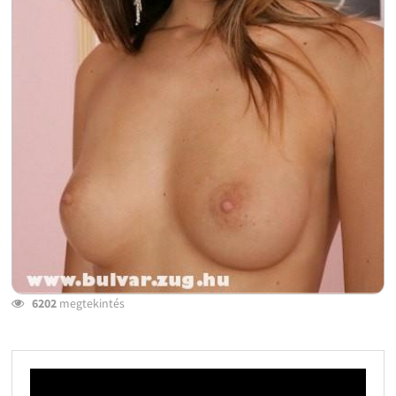
6202
megtekintés