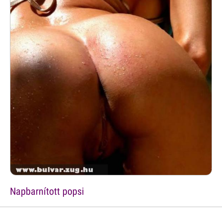
Napbarnított popsi