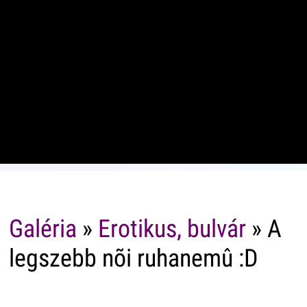
Galéria
»
Erotikus, bulvár
» A
legszebb nõi ruhanemû :D