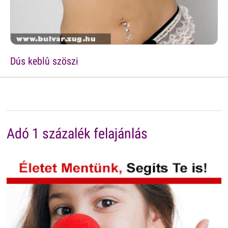
Dús keblû szöszi
Adó 1 százalék felajánlás