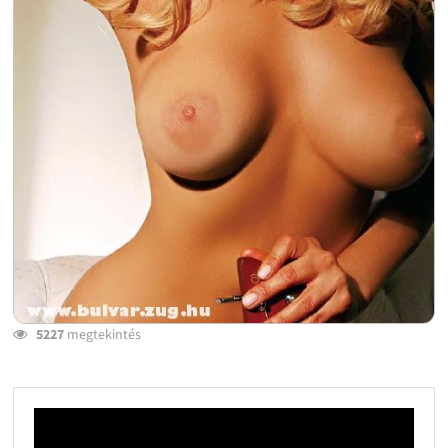
5227
megtekintés