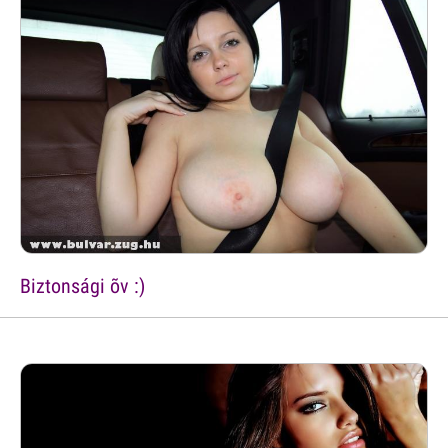
Biztonsági õv :)