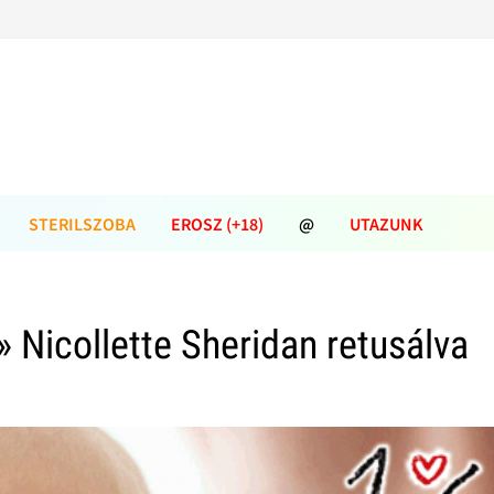
STERILSZOBA
EROSZ (+18)
@
UTAZUNK
» Nicollette Sheridan retusálva