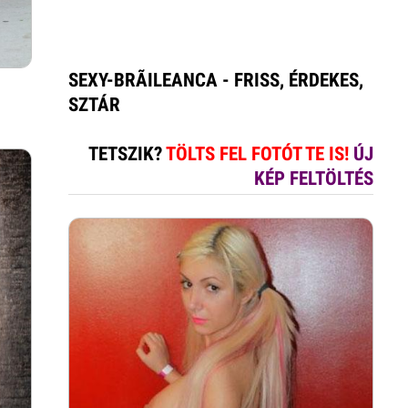
SEXY-BRÃILEANCA - FRISS, ÉRDEKES,
SZTÁR
TETSZIK?
TÖLTS FEL FOTÓT TE IS!
ÚJ
KÉP FELTÖLTÉS