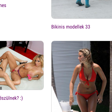
mes
Bikinis modellek 33
észülnek? :)