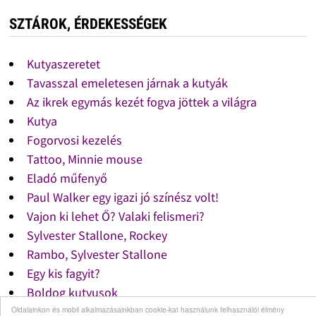
SZTÁROK, ÉRDEKESSÉGEK
Kutyaszeretet
Tavasszal emeletesen járnak a kutyák
Az ikrek egymás kezét fogva jöttek a világra
Kutya
Fogorvosi kezelés
Tattoo, Minnie mouse
Eladó műfenyő
Paul Walker egy igazi jó színész volt!
Vajon ki lehet Ő? Valaki felismeri?
Sylvester Stallone, Rockey
Rambo, Sylvester Stallone
Egy kis fagyit?
Boldog kutyusok
Macska pulóver
Oldalainkon és mobil alkalmazásainkban cookie-kat használunk felhasználói élmény