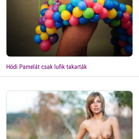
Hódi Pamelát csak lufik takarták