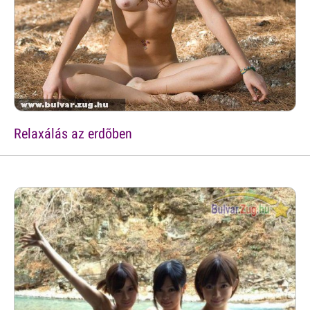
Relaxálás az erdõben