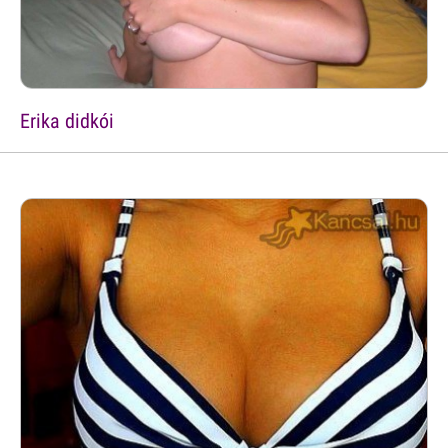
Erika didkói