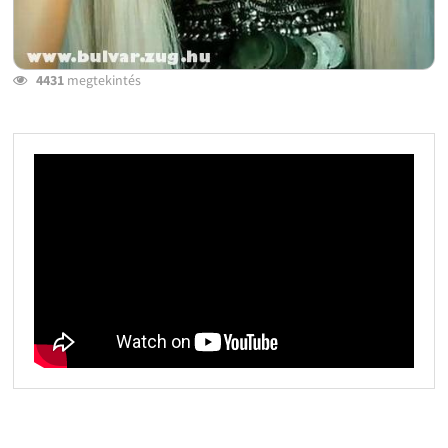
4431
megtekintés