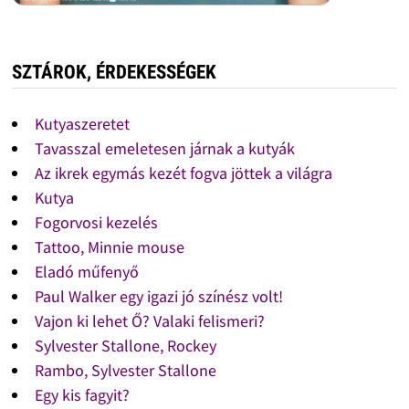
SZTÁROK, ÉRDEKESSÉGEK
Kutyaszeretet
Tavasszal emeletesen járnak a kutyák
Az ikrek egymás kezét fogva jöttek a világra
Kutya
Fogorvosi kezelés
Tattoo, Minnie mouse
Eladó műfenyő
Paul Walker egy igazi jó színész volt!
Vajon ki lehet Ő? Valaki felismeri?
Sylvester Stallone, Rockey
Rambo, Sylvester Stallone
Egy kis fagyit?