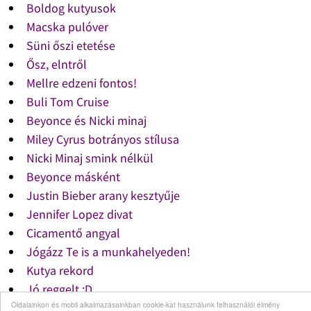
Boldog kutyusok
Macska pulóver
Süni őszi etetése
Ősz, elntről
Mellre edzeni fontos!
Buli Tom Cruise
Beyonce és Nicki minaj
Miley Cyrus botrányos stílusa
Nicki Minaj smink nélkül
Beyonce másként
Justin Bieber arany kesztyűje
Jennifer Lopez divat
Cicamentő angyal
Jógázz Te is a munkahelyeden!
Kutya rekord
Jó reggelt :D
Oldalainkon és mobil alkalmazásainkban cookie-kat használunk felhasználói élmény
ősz, ősszel