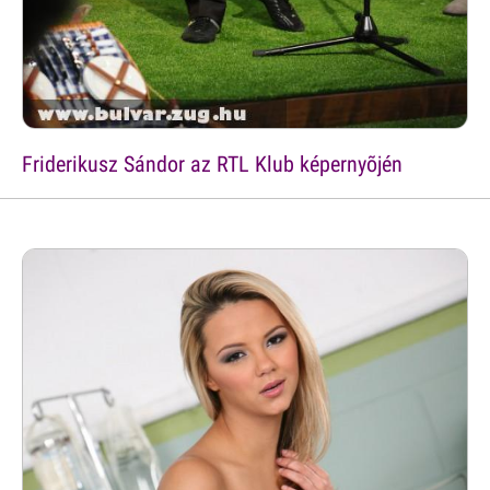
Friderikusz Sándor az RTL Klub képernyõjén