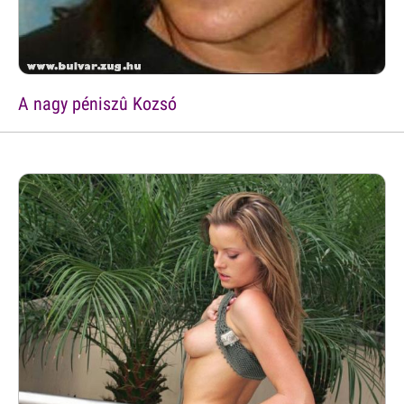
A nagy péniszû Kozsó