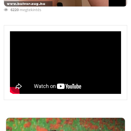
6220
megtekintés