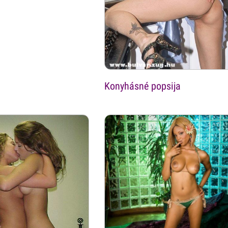
Konyhásné popsija