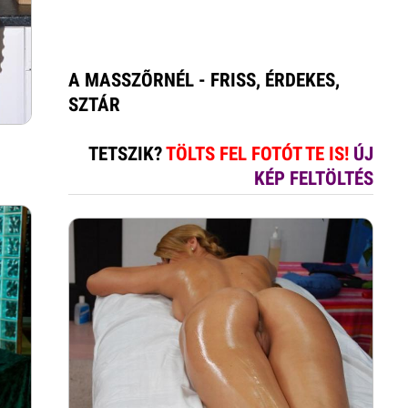
A MASSZÕRNÉL - FRISS, ÉRDEKES,
SZTÁR
TETSZIK?
TÖLTS FEL FOTÓT TE IS!
ÚJ
KÉP FELTÖLTÉS