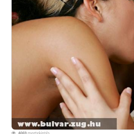
4069
megtekintés