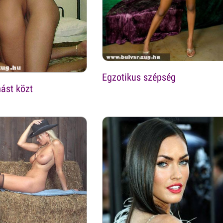
Egzotikus szépség
ást közt