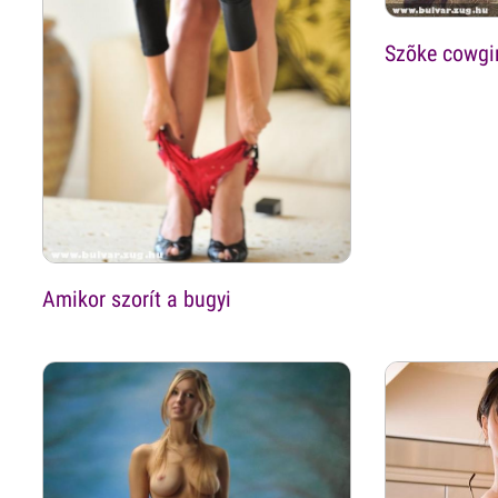
Szõke cowgir
Amikor szorít a bugyi