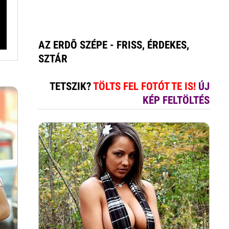
AZ ERDÕ SZÉPE - FRISS, ÉRDEKES,
SZTÁR
TETSZIK?
TÖLTS FEL FOTÓT TE IS!
ÚJ
KÉP FELTÖLTÉS