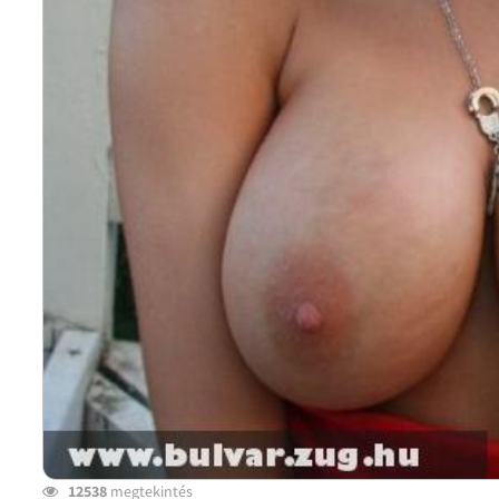
12538
megtekintés